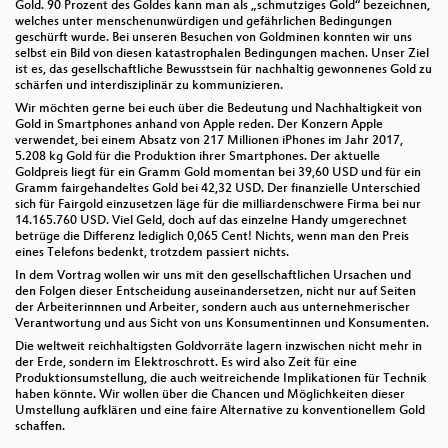
Gold. 90 Prozent des Goldes kann man als „schmutziges Gold“ bezeichnen,
welches unter menschenunwürdigen und gefährlichen Bedingungen
geschürft wurde. Bei unseren Besuchen von Goldminen konnten wir uns
selbst ein Bild von diesen katastrophalen Bedingungen machen. Unser Ziel
ist es, das gesellschaftliche Bewusstsein für nachhaltig gewonnenes Gold zu
schärfen und interdisziplinär zu kommunizieren.
Wir möchten gerne bei euch über die Bedeutung und Nachhaltigkeit von
Gold in Smartphones anhand von Apple reden. Der Konzern Apple
verwendet, bei einem Absatz von 217 Millionen iPhones im Jahr 2017,
5.208 kg Gold für die Produktion ihrer Smartphones. Der aktuelle
Goldpreis liegt für ein Gramm Gold momentan bei 39,60 USD und für ein
Gramm fairgehandeltes Gold bei 42,32 USD. Der finanzielle Unterschied
sich für Fairgold einzusetzen läge für die milliardenschwere Firma bei nur
14.165.760 USD. Viel Geld, doch auf das einzelne Handy umgerechnet
betrüge die Differenz lediglich 0,065 Cent! Nichts, wenn man den Preis
eines Telefons bedenkt, trotzdem passiert nichts.
In dem Vortrag wollen wir uns mit den gesellschaftlichen Ursachen und
den Folgen dieser Entscheidung auseinandersetzen, nicht nur auf Seiten
der Arbeiterinnnen und Arbeiter, sondern auch aus unternehmerischer
Verantwortung und aus Sicht von uns Konsumentinnen und Konsumenten.
Die weltweit reichhaltigsten Goldvorräte lagern inzwischen nicht mehr in
der Erde, sondern im Elektroschrott. Es wird also Zeit für eine
Produktionsumstellung, die auch weitreichende Implikationen für Technik
haben könnte. Wir wollen über die Chancen und Möglichkeiten dieser
Umstellung aufklären und eine faire Alternative zu konventionellem Gold
schaffen.