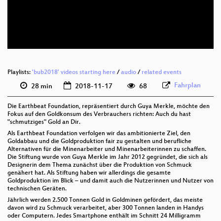
deu 576p (mp4)
deu 576p (webm)
Playlists:
'bub2018' videos starting here
/
audio
/
related events
Fahrplan
28 min
2018-11-17
68
Die Earthbeat Foundation, repräsentiert durch Guya Merkle, möchte den
Fokus auf den Goldkonsum des Verbrauchers richten: Auch du hast
"schmutziges" Gold an Dir.
Als Earthbeat Foundation verfolgen wir das ambitionierte Ziel, den
Goldabbau und die Goldproduktion fair zu gestalten und berufliche
Alternativen für die Minenarbeiter und Minenarbeiterinnen zu schaffen.
Die Stiftung wurde von Guya Merkle im Jahr 2012 gegründet, die sich als
Designerin dem Thema zunächst über die Produktion von Schmuck
genähert hat. Als Stiftung haben wir allerdings die gesamte
Goldproduktion im Blick – und damit auch die Nutzerinnen und Nutzer von
technischen Geräten.
Jährlich werden 2.500 Tonnen Gold in Goldminen gefördert, das meiste
davon wird zu Schmuck verarbeitet, aber 300 Tonnen landen in Handys
oder Computern. Jedes Smartphone enthält im Schnitt 24 Milligramm