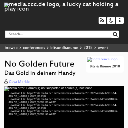
browse
conferences
bitsundbaeume
2018
event
No Golden Future
Bits & Bäume 2018
Das Gold in deinem Handy
Guya Merkle
Media error: Format(s) not supported or source(s) not found
Video
Download File: https://cdn.media.ccc.de/events/bitsundbaeume/2018/h264-hd/bub2018-54-
Player
deu-No_Golden_Future_hd.mp4
Download File: https://cdn.media.ccc.de/events/bitsundbaeume/2018/webm-hd/bub2018-54-
deu-No_Golden_Future_webm-hd.webm
Download File: https://cdn.media.ccc.de/events/bitsundbaeume/2018/h264-sd/bub2018-54-
deu-No_Golden_Future_sd.mp4
Download File: https://cdn.media.ccc.de/events/bitsundbaeume/2018/webm-sd/bub2018-54-
deu 1080p (mp4)
deu-No_Golden_Future_webm-sd.webm
deu 1080p (webm)