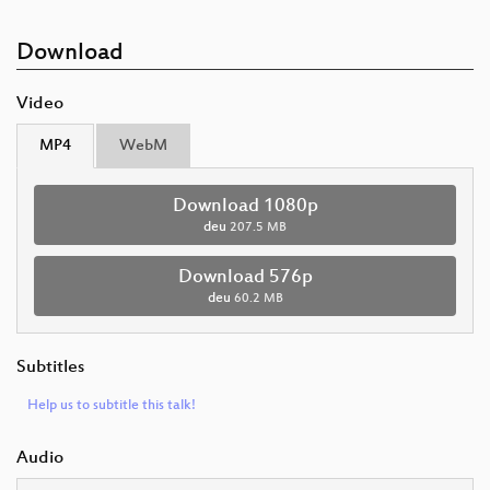
Download
Video
MP4
WebM
Download 1080p
deu
207.5 MB
Download 576p
deu
60.2 MB
Subtitles
Help us to subtitle this talk!
Audio