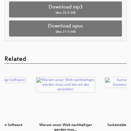
Download mp3
deu
26.0 MB
Download opus
deu
21.0 MB
Related
ltige Software
Warum unser Web nachhaltiger
Sustainable pr
werden mus…
m