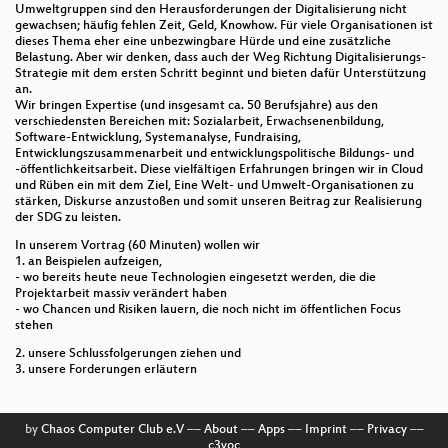
Umweltgruppen sind den Herausforderungen der Digitalisierung nicht
gewachsen; häufig fehlen Zeit, Geld, Knowhow. Für viele Organisationen ist
dieses Thema eher eine unbezwingbare Hürde und eine zusätzliche
Belastung. Aber wir denken, dass auch der Weg Richtung Digitalisierungs-
Strategie mit dem ersten Schritt beginnt und bieten dafür Unterstützung
an.
Wir bringen Expertise (und insgesamt ca. 50 Berufsjahre) aus den
verschiedensten Bereichen mit: Sozialarbeit, Erwachsenenbildung,
Software-Entwicklung, Systemanalyse, Fundraising,
Entwicklungszusammenarbeit und entwicklungspolitische Bildungs- und
-öffentlichkeitsarbeit. Diese vielfältigen Erfahrungen bringen wir in Cloud
und Rüben ein mit dem Ziel, Eine Welt- und Umwelt-Organisationen zu
stärken, Diskurse anzustoßen und somit unseren Beitrag zur Realisierung
der SDG zu leisten.
In unserem Vortrag (60 Minuten) wollen wir
1. an Beispielen aufzeigen,
- wo bereits heute neue Technologien eingesetzt werden, die die
Projektarbeit massiv verändert haben
- wo Chancen und Risiken lauern, die noch nicht im öffentlichen Focus
stehen
2. unsere Schlussfolgerungen ziehen und
3. unsere Forderungen erläutern
by
Chaos Computer Club e.V
––
About
––
Apps
––
Imprint
––
Privacy
––
c3voc