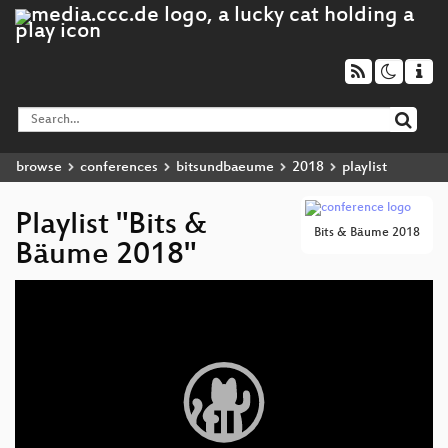
browse
conferences
bitsundbaeume
2018
playlist
Playlist "Bits &
Bits & Bäume 2018
Bäume 2018"
Video
Player