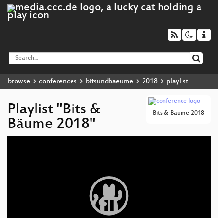
browse
conferences
bitsundbaeume
2018
playlist
Playlist "Bits &
Bits & Bäume 2018
Bäume 2018"
Video
Player