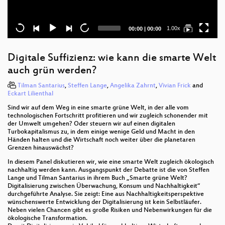
Current
Total
1.00x
00:00
|
00:00
time
duration
Digitale Suffizienz: wie kann die smarte Welt
auch grün werden?
Tilman Santarius
,
Steffen Lange
,
Angelika Zahrnt
,
Vivian Frick
and
Eckart Lilienthal
Sind wir auf dem Weg in eine smarte grüne Welt, in der alle vom
technologischen Fortschritt profitieren und wir zugleich schonender mit
der Umwelt umgehen? Oder steuern wir auf einen digitalen
Turbokapitalismus zu, in dem einige wenige Geld und Macht in den
Händen halten und die Wirtschaft noch weiter über die planetaren
Grenzen hinauswächst?
In diesem Panel diskutieren wir, wie eine smarte Welt zugleich ökologisch
nachhaltig werden kann. Ausgangspunkt der Debatte ist die von Steffen
Lange und Tilman Santarius in ihrem Buch „Smarte grüne Welt?
Digitalisierung zwischen Überwachung, Konsum und Nachhaltigkeit“
durchgeführte Analyse. Sie zeigt: Eine aus Nachhaltigkeitsperspektive
wünschenswerte Entwicklung der Digitalisierung ist kein Selbstläufer.
Neben vielen Chancen gibt es große Risiken und Nebenwirkungen für die
ökologische Transformation.