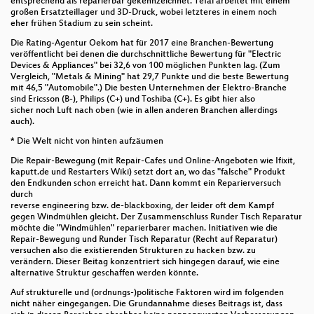
entsprechend als reparierbar gekennzeichnet. Tefal arbeitet mit einem
großen Ersatzteillager und 3D-Druck, wobei letzteres in einem noch
eher frühen Stadium zu sein scheint.
Die Rating-Agentur Oekom hat für 2017 eine Branchen-Bewertung
veröffentlicht bei denen die durchschnittliche Bewertung für "Electric
Devices & Appliances" bei 32,6 von 100 möglichen Punkten lag. (Zum
Vergleich, "Metals & Mining" hat 29,7 Punkte und die beste Bewertung
mit 46,5 "Automobile".) Die besten Unternehmen der Elektro-Branche
sind Ericsson (B-), Philips (C+) und Toshiba (C+). Es gibt hier also
sicher noch Luft nach oben (wie in allen anderen Branchen allerdings
auch).
* Die Welt nicht von hinten aufzäumen
Die Repair-Bewegung (mit Repair-Cafes und Online-Angeboten wie Ifixit,
kaputt.de und Restarters Wiki) setzt dort an, wo das "falsche" Produkt
den Endkunden schon erreicht hat. Dann kommt ein Reparierversuch
durch
reverse engineering bzw. de-blackboxing, der leider oft dem Kampf
gegen Windmühlen gleicht. Der Zusammenschluss Runder Tisch Reparatur
möchte die "Windmühlen" reparierbarer machen. Initiativen wie die
Repair-Bewegung und Runder Tisch Reparatur (Recht auf Reparatur)
versuchen also die existierenden Strukturen zu hacken bzw. zu
verändern. Dieser Beitag konzentriert sich hingegen darauf, wie eine
alternative Struktur geschaffen werden könnte.
Auf strukturelle und (ordnungs-)politische Faktoren wird im folgenden
nicht näher eingegangen. Die Grundannahme dieses Beitrags ist, dass