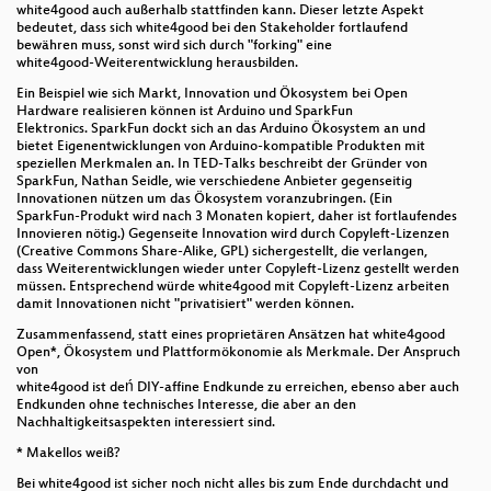
white4good auch außerhalb stattfinden kann. Dieser letzte Aspekt
bedeutet, dass sich white4good bei den Stakeholder fortlaufend
bewähren muss, sonst wird sich durch "forking" eine
white4good-Weiterentwicklung herausbilden.
Ein Beispiel wie sich Markt, Innovation und Ökosystem bei Open
Hardware realisieren können ist Arduino und SparkFun
Elektronics. SparkFun dockt sich an das Arduino Ökosystem an und
bietet Eigenentwicklungen von Arduino-kompatible Produkten mit
speziellen Merkmalen an. In TED-Talks beschreibt der Gründer von
SparkFun, Nathan Seidle, wie verschiedene Anbieter gegenseitig
Innovationen nützen um das Ökosystem voranzubringen. (Ein
SparkFun-Produkt wird nach 3 Monaten kopiert, daher ist fortlaufendes
Innovieren nötig.) Gegenseite Innovation wird durch Copyleft-Lizenzen
(Creative Commons Share-Alike, GPL) sichergestellt, die verlangen,
dass Weiterentwicklungen wieder unter Copyleft-Lizenz gestellt werden
müssen. Entsprechend würde white4good mit Copyleft-Lizenz arbeiten
damit Innovationen nicht "privatisiert" werden können.
Zusammenfassend, statt eines proprietären Ansätzen hat white4good
Open*, Ökosystem und Plattformökonomie als Merkmale. Der Anspruch
von
white4good ist deń DIY-affine Endkunde zu erreichen, ebenso aber auch
Endkunden ohne technisches Interesse, die aber an den
Nachhaltigkeitsaspekten interessiert sind.
* Makellos weiß?
Bei white4good ist sicher noch nicht alles bis zum Ende durchdacht und