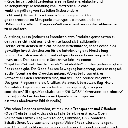
- Reparierbar: Leicht zerlegbar in seine Bauteile, einfache und
kostengünstige Beschaffung von Ersatzteilen, leichte
Funktionsprüfung von Bauteilen (insbesondere
Elektronik). Desweiteren können Schaltungen mit klar
gekennzeichneten Messpunkten ausgestatten sein und eine
USB-Schnittstelle mit Diagnose-Software besitzen um die Fehlersuche
zu erleichtern.
Allerdings, nur in (isolierten) Produkten bzw. Produkteigenschaften zu
denken, reicht nicht aus! Sich white4good als traditionellen
Hersteller zu denken ist nicht besonders zielführend, schon deshalb da
gewaltige Investitionskosten für die Entwicklung und Herstellung
beschafft werden müssten -- mit entsprechenden Erwartungen der
Investoren. Die traditionelle Sichtweise führt zu einem
"Top-Down"-Ansatz bei dem es als "Stakeholder" nur den (entmündigten)
Endkunden gibt. Die Open-Source Bewegung hat gezeigt, dass es möglich
ist die Potentiale der Crowd zu nutzen. Wo es bei proprietärer
Software nur den Endkunden gibt, sind bei Open-Source Projekten
Designer, Programmierer, Grafiker, Autoren, Übersetzer, Bug-Fixer,
Acessibility-Experten, usw. zu finden -- kurz gesagt, "everyone
contributes" ([[https://ben.balter.com/2013/08/11/everyone-contributes/]
[Balter]]). (Wobei dies bei vielen Open-Source Projekten
ein stark idealisiertes Bild darstellt.)
Wie schon Eingangs erwähnt, ist maximale Transparenz und Offenheit
(Open*) ein Leitmotiv, das sich auf alle Bereiche erstreckt: Open
Source von Entwicklungswerkzeugen, Firmware, CAD-Modellen,
Schaltplänen, Gebrauchanleitungen, (Video-)Reparaturanleitungen,
usw. Dabei soll nicht das Rad neu erfunden werden sondern existierende