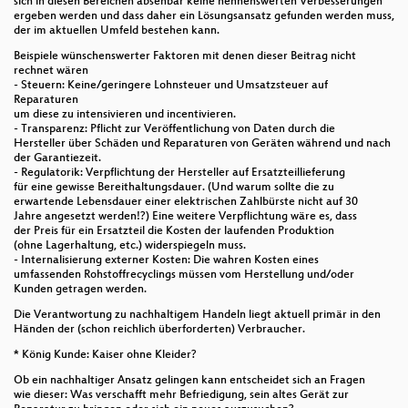
sich in diesen Bereichen absehbar keine nennenswerten Verbesserungen
ergeben werden und dass daher ein Lösungsansatz gefunden werden muss,
der im aktuellen Umfeld bestehen kann.
Beispiele wünschenswerter Faktoren mit denen dieser Beitrag nicht
rechnet wären
- Steuern: Keine/geringere Lohnsteuer und Umsatzsteuer auf
Reparaturen
um diese zu intensivieren und incentivieren.
- Transparenz: Pflicht zur Veröffentlichung von Daten durch die
Hersteller über Schäden und Reparaturen von Geräten während und nach
der Garantiezeit.
- Regulatorik: Verpflichtung der Hersteller auf Ersatzteillieferung
für eine gewisse Bereithaltungsdauer. (Und warum sollte die zu
erwartende Lebensdauer einer elektrischen Zahlbürste nicht auf 30
Jahre angesetzt werden!?) Eine weitere Verpflichtung wäre es, dass
der Preis für ein Ersatzteil die Kosten der laufenden Produktion
(ohne Lagerhaltung, etc.) widerspiegeln muss.
- Internalisierung externer Kosten: Die wahren Kosten eines
umfassenden Rohstoffrecyclings müssen vom Herstellung und/oder
Kunden getragen werden.
Die Verantwortung zu nachhaltigem Handeln liegt aktuell primär in den
Händen der (schon reichlich überforderten) Verbraucher.
* König Kunde: Kaiser ohne Kleider?
Ob ein nachhaltiger Ansatz gelingen kann entscheidet sich an Fragen
wie dieser: Was verschafft mehr Befriedigung, sein altes Gerät zur