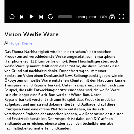
Current
Total
1.00x
00:00
|
00:00
time
duration
Vision Weiße Ware
Holger Kienle
Das Thema Nachhaltigkeit wird bei elektrischen/elektronischen
Produkten auf verschiedenste Weise umgesetzt, vom Smartphone
(Fairphone) zur LED Lampe (relumity). Beim Haushaltsgeräten, auch
weiße Ware genannt, fehlt noch ein Initiative, die diese Geräteklasse
von Grund auf nachhaltig denkt. Dieser Vortrag soll mit einer
konkreten Vision einen Denkanstoß bzw. Reibungspunkt geben, wie ein
Ökosystem um weiße Ware entstehen könnte, mit den Hauptmerkmalen
Transparenz und Reparierbarkeit. Unter Transparenz versteht sich zum
Beispiel, dass alle Entwicklungschritte einsehbar sind, die weiße Ware
ist nicht länger eine Black-Box, wird zur White-Box. Unter
Reparierbarkeit versteht sich zum Beispiel, dass Produkte modular
aufgebaut und umfassend dokumentiert sind. Aufbauend auf diesen
Prinzipien kann eine offene Plattform entstehen, an die sich
verschieden Stakeholder andocken können, wie Reparaturdienstleister
und Ersatzteilehersteller. Der Anspruch ist dabei deń DIY-affinen
Endkunde zu erreichen, ebenso aber auch den technikfernen aber
nachhaltigkeitsorientierten Endkunden.