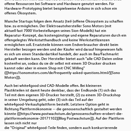
offene Ressourcen bei Software und Hardware genutzt werden. Für
Hardware-Prototyping bietet beispielsweise Arduino in sich schon ein
offenes Ökosystem.
Manche Startups folgen dem Ansatz (teil-)offene Ökosystem zu schaffen
bzw. zu ermöglichen. Der Elektroautohersteller Sono Motors (mit
aktuell fast 7000 Vorbestellungen seines Sion-Modells) hat ein
Reparatur-Konzept, das kostengünstige und eigene Reparaturen durch ein
offengelegtes Werkstatthandbuch und keine Werkstattlizenzen
ermöglichen soll. Ersatzteile können vom Endverbraucher direkt beim
Hersteller bezogen werden und der Käufer wird darauf hingewiesen falls
es sich um einen Standardartikel handelt, der auch im Bau/Fachmarkt
gekauft werden kann. Der Hersteller bietet auch "alle CAD Daten online
kostenfrei an, sodass du sie dir selbst mit einem 3D Drucker drucken
kannst oder aber in einem Shop mit CNC Milling"
([[https://sonomotors.com/de/frequently-asked-questions.html/][Sono
Motors]]).
Auch bei white4good sind CAD-Modelle offen. Bei kleineren
Plastikteilen ist damit heute denkbar, dass der Endkunde (1) sich das
Teil mit dem eigenen 3D-Drucker herstellt, (2) zu einem 3D-Druckshop
in seiner Umgebung geht, oder (3) sich das Teil auf der
white4good-Verkaufsplattform bestellt. Letztere Option geht in
Richtung Plattformökonomie -- die genossenschaftlich gestaltet werden
könnte ([[https://www.postwachstum.de/genossenschaften-erobert-die-
plattformoekonomie-20171102][Blog Postwachstum]]). Auf der Plattform
lassen sich nicht nur
die "Original" white4good-Teile finden, sondern auch konkurrierende