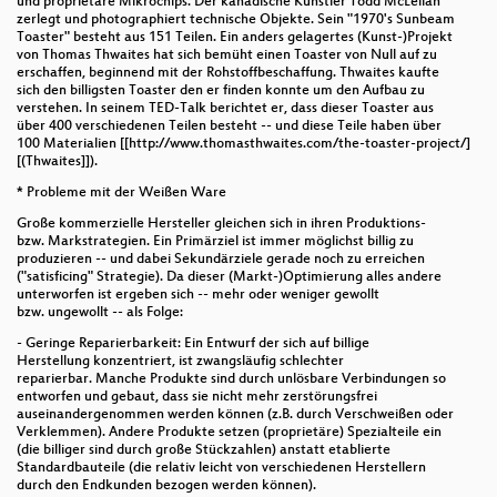
und proprietäre Mikrochips. Der kanadische Künstler Todd McLellan
zerlegt und photographiert technische Objekte. Sein "1970's Sunbeam
Toaster" besteht aus 151 Teilen. Ein anders gelagertes (Kunst-)Projekt
von Thomas Thwaites hat sich bemüht einen Toaster von Null auf zu
erschaffen, beginnend mit der Rohstoffbeschaffung. Thwaites kaufte
sich den billigsten Toaster den er finden konnte um den Aufbau zu
verstehen. In seinem TED-Talk berichtet er, dass dieser Toaster aus
über 400 verschiedenen Teilen besteht -- und diese Teile haben über
100 Materialien [[http://www.thomasthwaites.com/the-toaster-project/]
[(Thwaites]]).
* Probleme mit der Weißen Ware
Große kommerzielle Hersteller gleichen sich in ihren Produktions-
bzw. Markstrategien. Ein Primärziel ist immer möglichst billig zu
produzieren -- und dabei Sekundärziele gerade noch zu erreichen
("satisficing" Strategie). Da dieser (Markt-)Optimierung alles andere
unterworfen ist ergeben sich -- mehr oder weniger gewollt
bzw. ungewollt -- als Folge:
- Geringe Reparierbarkeit: Ein Entwurf der sich auf billige
Herstellung konzentriert, ist zwangsläufig schlechter
reparierbar. Manche Produkte sind durch unlösbare Verbindungen so
entworfen und gebaut, dass sie nicht mehr zerstörungsfrei
auseinandergenommen werden können (z.B. durch Verschweißen oder
Verklemmen). Andere Produkte setzen (proprietäre) Spezialteile ein
(die billiger sind durch große Stückzahlen) anstatt etablierte
Standardbauteile (die relativ leicht von verschiedenen Herstellern
durch den Endkunden bezogen werden können).