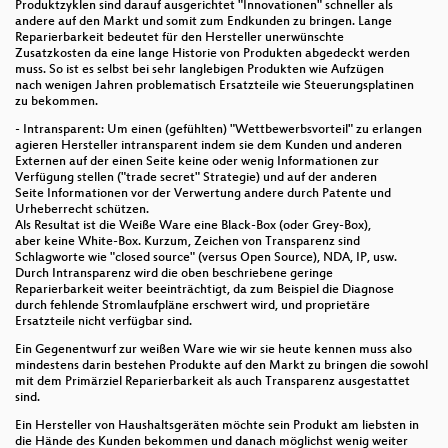
Produktzyklen sind darauf ausgerichtet "Innovationen" schneller als
andere auf den Markt und somit zum Endkunden zu bringen. Lange
Reparierbarkeit bedeutet für den Hersteller unerwünschte
Zusatzkosten da eine lange Historie von Produkten abgedeckt werden
muss. So ist es selbst bei sehr langlebigen Produkten wie Aufzügen
nach wenigen Jahren problematisch Ersatzteile wie Steuerungsplatinen
zu bekommen.
- Intransparent: Um einen (gefühlten) "Wettbewerbsvorteil" zu erlangen
agieren Hersteller intransparent indem sie dem Kunden und anderen
Externen auf der einen Seite keine oder wenig Informationen zur
Verfügung stellen ("trade secret" Strategie) und auf der anderen
Seite Informationen vor der Verwertung andere durch Patente und
Urheberrecht schützen.
Als Resultat ist die Weiße Ware eine Black-Box (oder Grey-Box),
aber keine White-Box. Kurzum, Zeichen von Transparenz sind
Schlagworte wie "closed source" (versus Open Source), NDA, IP, usw.
Durch Intransparenz wird die oben beschriebene geringe
Reparierbarkeit weiter beeinträchtigt, da zum Beispiel die Diagnose
durch fehlende Stromlaufpläne erschwert wird, und proprietäre
Ersatzteile nicht verfügbar sind.
Ein Gegenentwurf zur weißen Ware wie wir sie heute kennen muss also
mindestens darin bestehen Produkte auf den Markt zu bringen die sowohl
mit dem Primärziel Reparierbarkeit als auch Transparenz ausgestattet
sind.
Ein Hersteller von Haushaltsgeräten möchte sein Produkt am liebsten in
die Hände des Kunden bekommen und danach möglichst wenig weiter