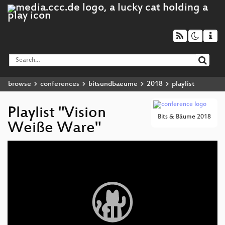
browse
conferences
bitsundbaeume
2018
playlist
Playlist "Vision
Bits & Bäume 2018
Weiße Ware"
Video
Player