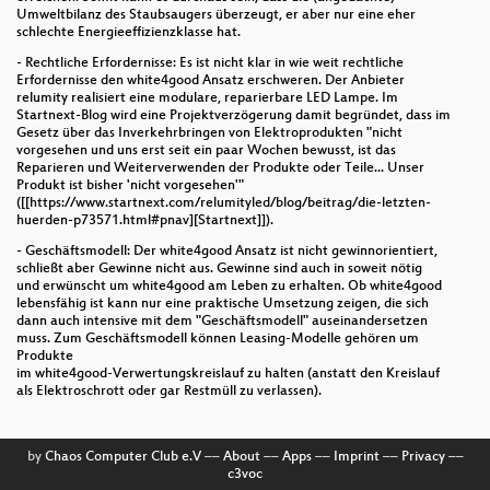
Umweltbilanz des Staubsaugers überzeugt, er aber nur eine eher
schlechte Energieeffizienzklasse hat.
- Rechtliche Erfordernisse: Es ist nicht klar in wie weit rechtliche
Erfordernisse den white4good Ansatz erschweren. Der Anbieter
relumity realisiert eine modulare, reparierbare LED Lampe. Im
Startnext-Blog wird eine Projektverzögerung damit begründet, dass im
Gesetz über das Inverkehrbringen von Elektroprodukten "nicht
vorgesehen und uns erst seit ein paar Wochen bewusst, ist das
Reparieren und Weiterverwenden der Produkte oder Teile... Unser
Produkt ist bisher 'nicht vorgesehen'"
([[https://www.startnext.com/relumityled/blog/beitrag/die-letzten-
huerden-p73571.html#pnav][Startnext]]).
- Geschäftsmodell: Der white4good Ansatz ist nicht gewinnorientiert,
schließt aber Gewinne nicht aus. Gewinne sind auch in soweit nötig
und erwünscht um white4good am Leben zu erhalten. Ob white4good
lebensfähig ist kann nur eine praktische Umsetzung zeigen, die sich
dann auch intensive mit dem "Geschäftsmodell" auseinandersetzen
muss. Zum Geschäftsmodell können Leasing-Modelle gehören um
Produkte
im white4good-Verwertungskreislauf zu halten (anstatt den Kreislauf
als Elektroschrott oder gar Restmüll zu verlassen).
by
Chaos Computer Club e.V
––
About
––
Apps
––
Imprint
––
Privacy
––
c3voc