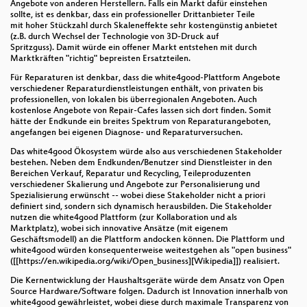
Angebote von anderen Herstellern. Falls ein Markt dafür einstehen
sollte, ist es denkbar, dass ein professioneller Drittanbieter Teile
mit hoher Stückzahl durch Skaleneffekte sehr kostengünstig anbietet
(z.B. durch Wechsel der Technologie von 3D-Druck auf
Spritzguss). Damit würde ein offener Markt entstehen mit durch
Marktkräften "richtig" bepreisten Ersatzteilen.
Für Reparaturen ist denkbar, dass die white4good-Plattform Angebote
verschiedener Reparaturdienstleistungen enthält, von privaten bis
professionellen, von lokalen bis überregionalen Angeboten. Auch
kostenlose Angebote von Repair-Cafes lassen sich dort finden. Somit
hätte der Endkunde ein breites Spektrum von Reparaturangeboten,
angefangen bei eigenen Diagnose- und Reparaturversuchen.
Das white4good Ökosystem würde also aus verschiedenen Stakeholder
bestehen. Neben dem Endkunden/Benutzer sind Dienstleister in den
Bereichen Verkauf, Reparatur und Recycling, Teileproduzenten
verschiedener Skalierung und Angebote zur Personalisierung und
Spezialisierung erwünscht -- wobei diese Stakeholder nicht a priori
definiert sind, sondern sich dynamisch herausbilden. Die Stakeholder
nutzen die white4good Plattform (zur Kollaboration und als
Marktplatz), wobei sich innovative Ansätze (mit eigenem
Geschäftsmodell) an die Plattform andocken können. Die Plattform und
white4good würden konsequenterweise weitestgehen als "open business"
([[https://en.wikipedia.org/wiki/Open_business][Wikipedia]]) realisiert.
Die Kernentwicklung der Haushaltsgeräte würde dem Ansatz von Open
Source Hardware/Software folgen. Dadurch ist Innovation innerhalb von
white4good gewährleistet, wobei diese durch maximale Transparenz von