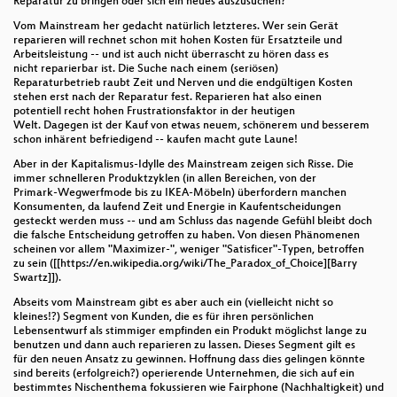
Reparatur zu bringen oder sich ein neues auszusuchen?
Vom Mainstream her gedacht natürlich letzteres. Wer sein Gerät
reparieren will rechnet schon mit hohen Kosten für Ersatzteile und
Arbeitsleistung -- und ist auch nicht überrascht zu hören dass es
nicht reparierbar ist. Die Suche nach einem (seriösen)
Reparaturbetrieb raubt Zeit und Nerven und die endgültigen Kosten
stehen erst nach der Reparatur fest. Reparieren hat also einen
potentiell recht hohen Frustrationsfaktor in der heutigen
Welt. Dagegen ist der Kauf von etwas neuem, schönerem und besserem
schon inhärent befriedigend -- kaufen macht gute Laune!
Aber in der Kapitalismus-Idylle des Mainstream zeigen sich Risse. Die
immer schnelleren Produktzyklen (in allen Bereichen, von der
Primark-Wegwerfmode bis zu IKEA-Möbeln) überfordern manchen
Konsumenten, da laufend Zeit und Energie in Kaufentscheidungen
gesteckt werden muss -- und am Schluss das nagende Gefühl bleibt doch
die falsche Entscheidung getroffen zu haben. Von diesen Phänomenen
scheinen vor allem "Maximizer-", weniger "Satisficer"-Typen, betroffen
zu sein ([[https://en.wikipedia.org/wiki/The_Paradox_of_Choice][Barry
Swartz]]).
Abseits vom Mainstream gibt es aber auch ein (vielleicht nicht so
kleines!?) Segment von Kunden, die es für ihren persönlichen
Lebensentwurf als stimmiger empfinden ein Produkt möglichst lange zu
benutzen und dann auch reparieren zu lassen. Dieses Segment gilt es
für den neuen Ansatz zu gewinnen. Hoffnung dass dies gelingen könnte
sind bereits (erfolgreich?) operierende Unternehmen, die sich auf ein
bestimmtes Nischenthema fokussieren wie Fairphone (Nachhaltigkeit) und