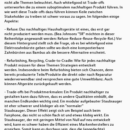
nicht alle Themen beleuchtet. Auch white4good ist Trade-offs
unterworfen die zu einem suboptimalem nachhaltigen Produkt führen. In
wie weit diese Trade-offs dazu führen können Keile zwischen
Stakeholder zu treiben ist schwer voraus zu sagen. Im folgenden einige
Aspekte:
- Refuse: Das nachhaltiges Haushaltsgeräte ist eines, das erst gar
nicht produziert werden muss. (Bea Johnsons "5R" möchten in dieser
Reihenfolge angewandt werden: Refuse-Reduce-Reuse-Recycle-Rot.) Vor
diesem Hintergrund stellt sich die Frage, ob es bei white4good eine
Elektrozahnbürste geben sollte wo doch eine kompostierbare
Zahnbürsten aus Bambus als die bessere Alternative erscheint.
- Refurbishing, Recycling, Crade-to-Cradle: Wie für jedes nachhaltige
Produkt müssen für diese Themen Strategien entwickelt
werden. Insbesondere beim Refurbishing bieten sich Chancen, denn
bereits produzierte Teile/Produkte die direkt oder nach Reparatur
wiederverwendbar sind versprechen eine gute Umweltbilanz. Auch
können Altgeräte zurückgekauft werden.
- Trade-offs bei Produktmerkmalen: Ein Produkt nachhaltiger zu
gestalten kann dazu führen, dass es andere Qualitäten einbüßt, die
manchen Endkunden wichtig sind. Ein modular aufgebauter Staubsauger
ist eher schwerer und klobiger als ein "normaler"
Staubsauger. Dieser Effekt zeigt sich um Beispiel auch beim
Fairphone, das nicht so schön flach ist und etwas klobig wirkt. Ein
Staubsauger, der mit geringen Mittel von Null auf neu entwickelt
wird, kann es schwer haben die Effizient eines Markenherstellers zu
erreichen. Somit kann es durchaus sein, dass die (angedachte)