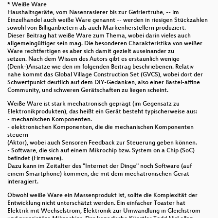
* Weiße Ware
Haushaltsgeräte, vom Nasenrasierer bis zur Gefriertruhe, -- im
Einzelhandel auch weiße Ware genannt -- werden in riesigen Stückzahlen
sowohl von Billiganbietern als auch Markenherstellern produziert.
Dieser Beitrag hat weiße Ware zum Thema, wobei darin vieles auch
allgemeingültiger sein mag. Die besonderen Charakteristika von weißer
Ware rechtfertigen es aber sich damit gezielt auseinander zu
setzen. Nach dem Wissen des Autors gibt es erstaunlich wenige
(Denk-)Ansätze wie den im folgenden Beitrag beschriebenen. Relativ
nahe kommt das Global Village Construction Set (GVCS), wobei dort der
Schwertpunkt deutlich auf dem DIY-Gedanken, also einer Bastel-affine
Community, und schweren Gerätschaften zu liegen scheint.
Weiße Ware ist stark mechatronisch geprägt (im Gegensatz zu
Elektronikprodukten), das heißt ein Gerät besteht typischerweise aus:
- mechanischen Komponenten.
- elektronischen Komponenten, die die mechanischen Komponenten
steuern
(Aktor), wobei auch Sensoren Feedback zur Steuerung geben können.
- Software, die sich auf einem Mikrochip bzw. System on a Chip (SoC)
befindet (Firmware).
Dazu kann im Zeitalter des "Internet der Dinge" noch Software (auf
einem Smartphone) kommen, die mit dem mechatronischen Gerät
interagiert.
Obwohl weiße Ware ein Massenprodukt ist, sollte die Komplexität der
Entwicklung nicht unterschätzt werden. Ein einfacher Toaster hat
Elektrik mit Wechselstrom, Elektronik zur Umwandlung in Gleichstrom