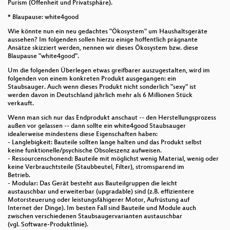
Purism (Offenheit und Privatsphäre).
* Blaupause: white4good
Wie könnte nun ein neu gedachtes "Ökosystem" um Haushaltsgeräte
aussehen? Im folgenden sollen hierzu einige hoffentlich prägnante
Ansätze skizziert werden, nennen wir dieses Ökosystem bzw. diese
Blaupause "white4good".
Um die folgenden Überlegen etwas greifbarer auszugestalten, wird im
folgenden von einem konkreten Produkt ausgegangen: ein
Staubsauger. Auch wenn dieses Produkt nicht sonderlich "sexy" ist
werden davon in Deutschland jährlich mehr als 6 Millionen Stück
verkauft.
Wenn man sich nur das Endprodukt anschaut -- den Herstellungsprozess
außen vor gelassen -- dann sollte ein white4good Staubsauger
idealerweise mindestens diese Eigenschaften haben:
- Langlebigkeit: Bauteile sollten lange halten und das Produkt selbst
keine funktionelle/psychische Obsoleszenz aufweisen.
- Ressourcenschonend: Bauteile mit möglichst wenig Material, wenig oder
keine Verbrauchtsteile (Staubbeutel, Filter), stromsparend im
Betrieb.
- Modular: Das Gerät besteht aus Bauteilgruppen die leicht
austauschbar und erweiterbar (upgradable) sind (z.B. effizientere
Motorsteuerung oder leistungsfähigerer Motor, Aufrüstung auf
Internet der Dinge). Im besten Fall sind Bauteile und Module auch
zwischen verschiedenen Staubsaugervarianten austauschbar
(vgl. Software-Produktlinie).