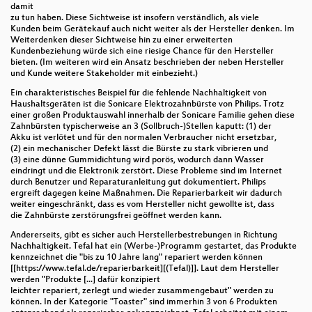
damit
zu tun haben. Diese Sichtweise ist insofern verständlich, als viele
Kunden beim Gerätekauf auch nicht weiter als der Hersteller denken. Im
Weiterdenken dieser Sichtweise hin zu einer erweiterten
Kundenbeziehung würde sich eine riesige Chance für den Hersteller
bieten. (Im weiteren wird ein Ansatz beschrieben der neben Hersteller
und Kunde weitere Stakeholder mit einbezieht.)
Ein charakteristisches Beispiel für die fehlende Nachhaltigkeit von
Haushaltsgeräten ist die Sonicare Elektrozahnbürste von Philips. Trotz
einer großen Produktauswahl innerhalb der Sonicare Familie gehen diese
Zahnbürsten typischerweise an 3 (Sollbruch-)Stellen kaputt: (1) der
Akku ist verlötet und für den normalen Verbraucher nicht ersetzbar,
(2) ein mechanischer Defekt lässt die Bürste zu stark vibrieren und
(3) eine dünne Gummidichtung wird porös, wodurch dann Wasser
eindringt und die Elektronik zerstört. Diese Probleme sind im Internet
durch Benutzer und Reparaturanleitung gut dokumentiert. Philips
ergreift dagegen keine Maßnahmen. Die Reparierbarkeit wir dadurch
weiter eingeschränkt, dass es vom Hersteller nicht gewollte ist, dass
die Zahnbürste zerstörungsfrei geöffnet werden kann.
Andererseits, gibt es sicher auch Herstellerbestrebungen in Richtung
Nachhaltigkeit. Tefal hat ein (Werbe-)Programm gestartet, das Produkte
kennzeichnet die "bis zu 10 Jahre lang" repariert werden können
[[https://www.tefal.de/reparierbarkeit][(Tefal)]]. Laut dem Hersteller
werden "Produkte [...] dafür konzipiert
leichter repariert, zerlegt und wieder zusammengebaut" werden zu
können. In der Kategorie "Toaster" sind immerhin 3 von 6 Produkten