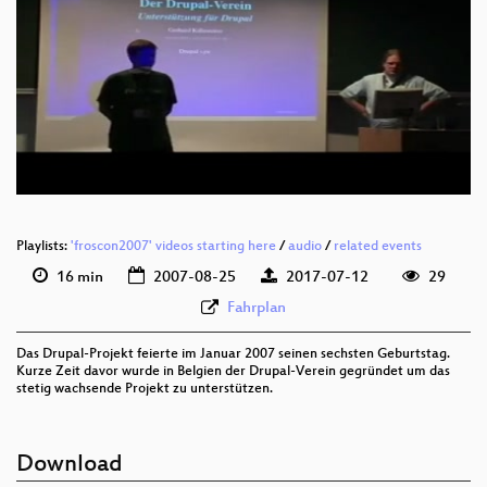
deu 576p (webm)
deu 240p (mp4)
Playlists:
'froscon2007' videos starting here
/
audio
/
related events
16 min
2007-08-25
2017-07-12
29
Fahrplan
Das Drupal-Projekt feierte im Januar 2007 seinen sechsten Geburtstag.
Kurze Zeit davor wurde in Belgien der Drupal-Verein gegründet um das
stetig wachsende Projekt zu unterstützen.
Download