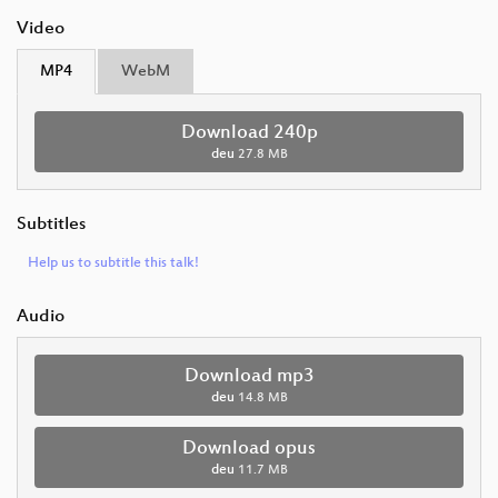
Video
MP4
WebM
Download 240p
deu
27.8 MB
Subtitles
Help us to subtitle this talk!
Audio
Download mp3
deu
14.8 MB
Download opus
deu
11.7 MB