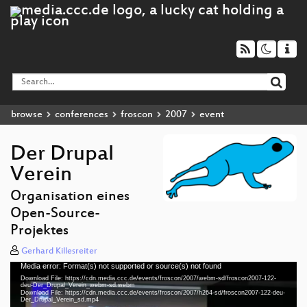
browse
conferences
froscon
2007
event
Der Drupal
Verein
Organisation eines
Open-Source-
Projektes
Gerhard Killesreiter
Media error: Format(s) not supported or source(s) not found
Video
Download File: https://cdn.media.ccc.de/events/froscon/2007/webm-sd/froscon2007-122-
Player
deu-Der_Drupal_Verein_webm-sd.webm
Download File: https://cdn.media.ccc.de/events/froscon/2007/h264-sd/froscon2007-122-deu-
Der_Drupal_Verein_sd.mp4