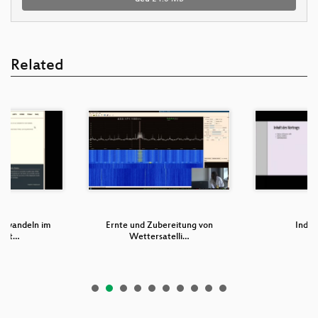
Related
stwandeln im
Ernte und Zubereitung von
Indoo
gart…
Wettersatelli…