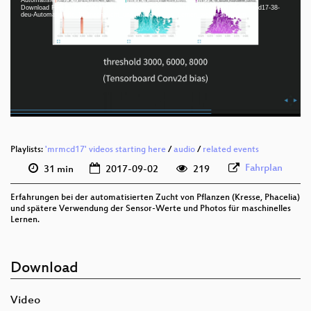
Download File: https://cdn.media.ccc.de/events/mrmcd/mrmcd17/webm-sd/mrmcd17-38-
deu 1080p (mp4)
deu-Automatisierte_Pflanzenzucht_und_maschinelles_Lernen_webm-sd.webm
deu 1080p (webm)
deu 576p (mp4)
deu 576p (webm)
Playlists:
'mrmcd17' videos starting here
/
audio
/
related events
Fahrplan
31 min
2017-09-02
219
Erfahrungen bei der automatisierten Zucht von Pflanzen (Kresse, Phacelia)
und spätere Verwendung der Sensor-Werte und Photos für maschinelles
Lernen.
Download
Video