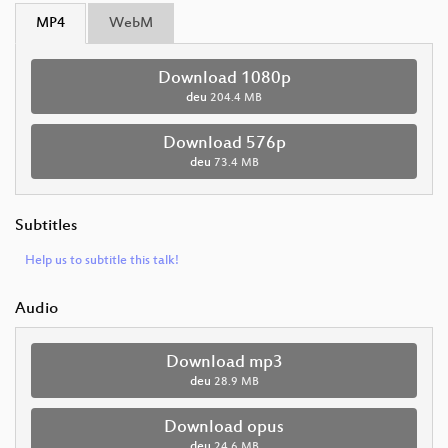
MP4
WebM
Download 1080p
deu
204.4 MB
Download 576p
deu
73.4 MB
Subtitles
Help us to subtitle this talk!
Audio
Download mp3
deu
28.9 MB
Download opus
deu
24.6 MB