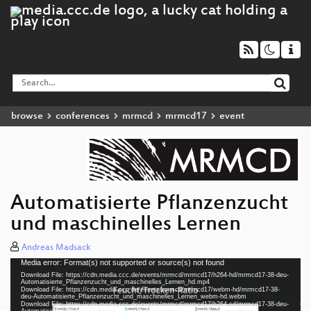
browse
conferences
mrmcd
mrmcd17
event
Automatisierte Pflanzenzucht
und maschinelles Lernen
Andreas Madsack
Media error: Format(s) not supported or source(s) not found
Video
Download File: https://cdn.media.ccc.de/events/mrmcd/mrmcd17/h264-hd/mrmcd17-38-deu-
Player
Automatisierte_Pflanzenzucht_und_maschinelles_Lernen_hd.mp4
Download File: https://cdn.media.ccc.de/events/mrmcd/mrmcd17/webm-hd/mrmcd17-38-
deu-Automatisierte_Pflanzenzucht_und_maschinelles_Lernen_webm-hd.webm
Download File: https://cdn.media.ccc.de/events/mrmcd/mrmcd17/h264-sd/mrmcd17-38-deu-
Automatisierte_Pflanzenzucht_und_maschinelles_Lernen_sd.mp4