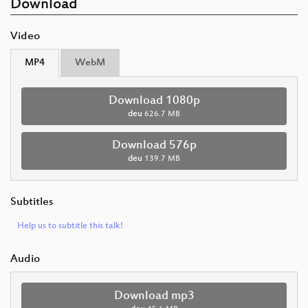
Download
Video
MP4
WebM
Download 1080p
deu
626.7 MB
Download 576p
deu
139.7 MB
Subtitles
Help us to subtitle this talk!
Audio
Download mp3