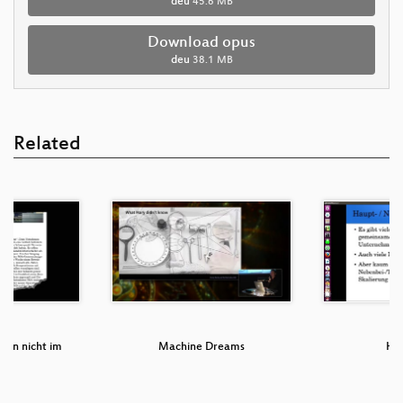
deu
45.6 MB
Download opus
deu
38.1 MB
Related
ten nicht im
Machine Dreams
Ha
ll!