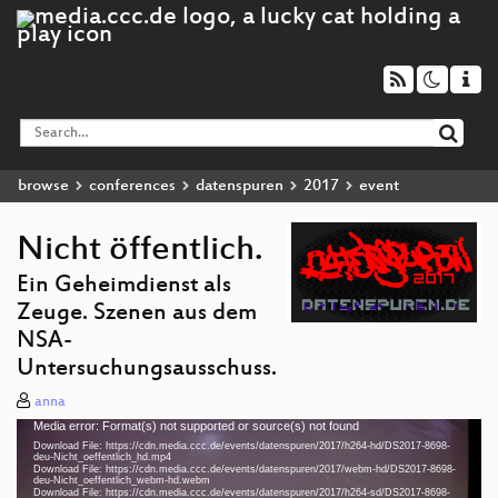
browse
conferences
datenspuren
2017
event
Nicht öffentlich.
Ein Geheimdienst als
Zeuge. Szenen aus dem
NSA-
Untersuchungsausschuss.
anna
Media error: Format(s) not supported or source(s) not found
Video
Download File: https://cdn.media.ccc.de/events/datenspuren/2017/h264-hd/DS2017-8698-
Player
deu-Nicht_oeffentlich_hd.mp4
Download File: https://cdn.media.ccc.de/events/datenspuren/2017/webm-hd/DS2017-8698-
deu-Nicht_oeffentlich_webm-hd.webm
Download File: https://cdn.media.ccc.de/events/datenspuren/2017/h264-sd/DS2017-8698-