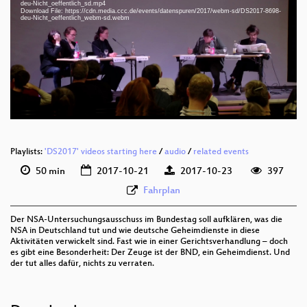
deu-Nicht_oeffentlich_sd.mp4
Download File: https://cdn.media.ccc.de/events/datenspuren/2017/webm-sd/DS2017-8698-
deu 1080p (mp4)
deu-Nicht_oeffentlich_webm-sd.webm
deu 1080p (webm)
deu 576p (mp4)
deu 576p (webm)
Playlists:
'DS2017' videos starting here
/
audio
/
related events
50 min
2017-10-21
2017-10-23
397
Fahrplan
Der NSA-Untersuchungsausschuss im Bundestag soll aufklären, was die
NSA in Deutschland tut und wie deutsche Geheimdienste in diese
Aktivitäten verwickelt sind. Fast wie in einer Gerichtsverhandlung – doch
es gibt eine Besonderheit: Der Zeuge ist der BND, ein Geheimdienst. Und
der tut alles dafür, nichts zu verraten.