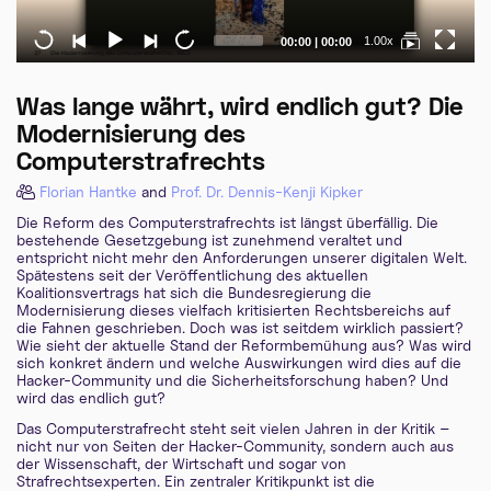
Current
Total
1.00x
00:00
|
00:00
time
duration
Was lange währt, wird endlich gut? Die
Modernisierung des
Computerstrafrechts
Florian Hantke
and
Prof. Dr. Dennis-Kenji Kipker
Die Reform des Computerstrafrechts ist längst überfällig. Die
bestehende Gesetzgebung ist zunehmend veraltet und
entspricht nicht mehr den Anforderungen unserer digitalen Welt.
Spätestens seit der Veröffentlichung des aktuellen
Koalitionsvertrags hat sich die Bundesregierung die
Modernisierung dieses vielfach kritisierten Rechtsbereichs auf
die Fahnen geschrieben. Doch was ist seitdem wirklich passiert?
Wie sieht der aktuelle Stand der Reformbemühung aus? Was wird
sich konkret ändern und welche Auswirkungen wird dies auf die
Hacker-Community und die Sicherheitsforschung haben? Und
wird das endlich gut?
Das Computerstrafrecht steht seit vielen Jahren in der Kritik –
nicht nur von Seiten der Hacker-Community, sondern auch aus
der Wissenschaft, der Wirtschaft und sogar von
Strafrechtsexperten. Ein zentraler Kritikpunkt ist die