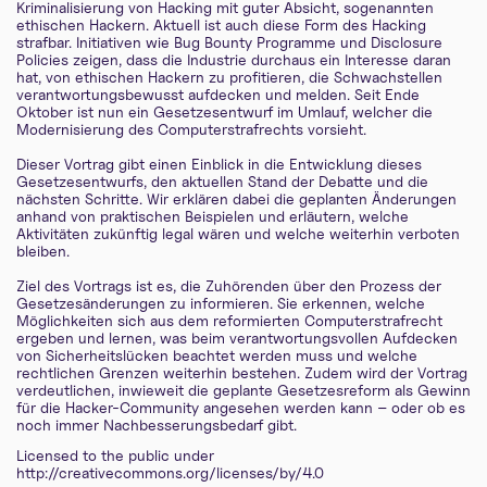
Kriminalisierung von Hacking mit guter Absicht, sogenannten
ethischen Hackern. Aktuell ist auch diese Form des Hacking
strafbar. Initiativen wie Bug Bounty Programme und Disclosure
Policies zeigen, dass die Industrie durchaus ein Interesse daran
hat, von ethischen Hackern zu profitieren, die Schwachstellen
verantwortungsbewusst aufdecken und melden. Seit Ende
Oktober ist nun ein Gesetzesentwurf im Umlauf, welcher die
Modernisierung des Computerstrafrechts vorsieht.
Dieser Vortrag gibt einen Einblick in die Entwicklung dieses
Gesetzesentwurfs, den aktuellen Stand der Debatte und die
nächsten Schritte. Wir erklären dabei die geplanten Änderungen
anhand von praktischen Beispielen und erläutern, welche
Aktivitäten zukünftig legal wären und welche weiterhin verboten
bleiben.
Ziel des Vortrags ist es, die Zuhörenden über den Prozess der
Gesetzesänderungen zu informieren. Sie erkennen, welche
Möglichkeiten sich aus dem reformierten Computerstrafrecht
ergeben und lernen, was beim verantwortungsvollen Aufdecken
von Sicherheitslücken beachtet werden muss und welche
rechtlichen Grenzen weiterhin bestehen. Zudem wird der Vortrag
verdeutlichen, inwieweit die geplante Gesetzesreform als Gewinn
für die Hacker-Community angesehen werden kann – oder ob es
noch immer Nachbesserungsbedarf gibt.
Licensed to the public under
http://creativecommons.org/licenses/by/4.0