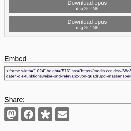
Download opus
deu
28.2 MB
Download opus
eng
25.4 MB
Embed
Share: