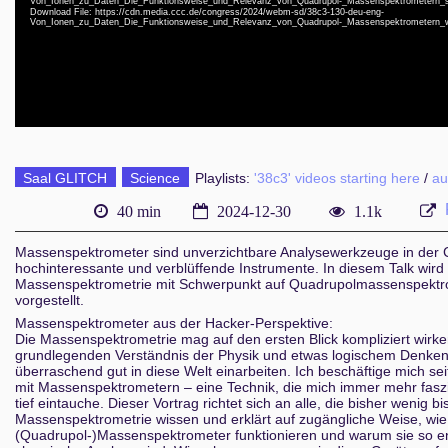
Von_Ionen_zu_Daten_Die_Funktionsweise_und_Relevanz_von_Quadrupol-_Massenspektrometern_
deu-e
Download File: https://cdn.media.ccc.de/congress/2024/webm-sd/38c3-130-deu-eng-
Von_Ionen_zu_Daten_Die_Funktionsweise_und_Relevanz_von_Quadrupol-_Massenspektrometern
deu-e
deu-e
Saal GLITCH
Science
Playlists:
'38c3' videos starting here
/
au
40 min
2024-12-30
1.1k
Massenspektrometer sind unverzichtbare Analysewerkzeuge in de
hochinteressante und verblüffende Instrumente. In diesem Talk wird 
Massenspektrometrie mit Schwerpunkt auf Quadrupolmassenspektr
vorgestellt.
Massenspektrometer aus der Hacker-Perspektive:
Die Massenspektrometrie mag auf den ersten Blick kompliziert wirk
grundlegenden Verständnis der Physik und etwas logischem Denke
überraschend gut in diese Welt einarbeiten. Ich beschäftige mich seit
mit Massenspektrometern – eine Technik, die mich immer mehr faszin
tief eintauche. Dieser Vortrag richtet sich an alle, die bisher wenig bi
Massenspektrometrie wissen und erklärt auf zugängliche Weise, wie
(Quadrupol-)Massenspektrometer funktionieren und warum sie so en