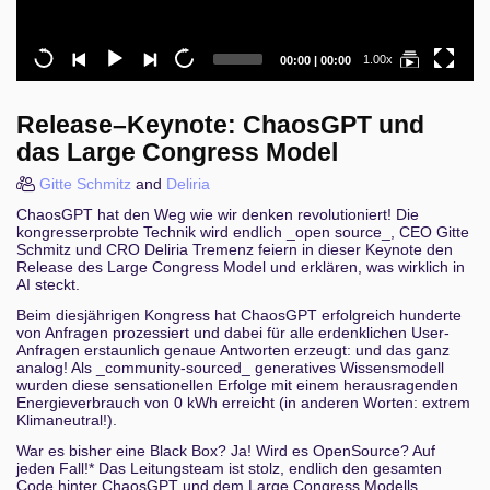
Current
Total
1.00x
00:00
|
00:00
time
duration
Release–Keynote: ChaosGPT und
das Large Congress Model
Gitte Schmitz
and
Deliria
ChaosGPT hat den Weg wie wir denken revolutioniert! Die
kongresserprobte Technik wird endlich _open source_, CEO Gitte
Schmitz und CRO Deliria Tremenz feiern in dieser Keynote den
Release des Large Congress Model und erklären, was wirklich in
AI steckt.
Beim diesjährigen Kongress hat ChaosGPT erfolgreich hunderte
von Anfragen prozessiert und dabei für alle erdenklichen User-
Anfragen erstaunlich genaue Antworten erzeugt: und das ganz
analog! Als _community-sourced_ generatives Wissensmodell
wurden diese sensationellen Erfolge mit einem herausragenden
Energieverbrauch von 0 kWh erreicht (in anderen Worten: extrem
Klimaneutral!).
War es bisher eine Black Box? Ja! Wird es OpenSource? Auf
jeden Fall!* Das Leitungsteam ist stolz, endlich den gesamten
Code hinter ChaosGPT und dem Large Congress Modells