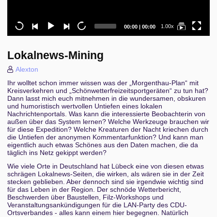
Current
Total
1.00x
00:00
|
00:00
time
duration
Lokalnews-Mining
Alexton
Ihr wolltet schon immer wissen was der „Morgenthau-Plan“ mit
Kreisverkehren und „Schönwetterfreizeitsportgeräten“ zu tun hat?
Dann lasst mich euch mitnehmen in die wundersamen, obskuren
und humoristisch wertvollen Untiefen eines lokalen
Nachrichtenportals. Was kann die interessierte Beobachterin von
außen über das System lernen? Welche Werkzeuge brauchen wir
für diese Expedition? Welche Kreaturen der Nacht kriechen durch
die Untiefen der anonymen Kommentarfunktion? Und kann man
eigentlich auch etwas Schönes aus den Daten machen, die da
täglich ins Netz gekippt werden?
Wie viele Orte in Deutschland hat Lübeck eine von diesen etwas
schrägen Lokalnews-Seiten, die wirken, als wären sie in der Zeit
stecken geblieben. Aber dennoch sind sie irgendwie wichtig sind
für das Leben in der Region. Der schnöde Wetterbericht,
Beschwerden über Baustellen, Filz-Workshops und
Veranstaltungsankündigungen für die LAN-Party des CDU-
Ortsverbandes - alles kann einem hier begegnen. Natürlich