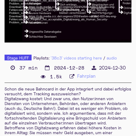
Fehlercode_406_Request_not_acceptable_Digitalzwang_als_Human_Security-
Problem_webm-hd.webm
deu-eng 1080p (webm)
Download File: https://cdn.media.ccc.de/congress/2024/h264-sd/38c3-820-deu-eng-
Fehlercode_406_Request_not_acceptable_Digitalzwang_als_Human_Security-
Problem_sd.mp4
deu-eng 576p (mp4)
Download File: https://cdn.media.ccc.de/congress/2024/webm-sd/38c3-820-deu-eng-
Fehlercode_406_Request_not_acceptable_Digitalzwang_als_Human_Security-
Problem_webm-sd.webm
deu-eng 576p (webm)
Stage HUFF
Playlists:
'38c3' videos starting here
/
audio
37 min
2024-12-28
2024-12-30
1.5k
Fahrplan
Schon die neue Bahncard in der App integriert und dabei erfolglos
versucht, dem Tracking auszuweichen?
Digitalzwang kostet: Und zwar uns, den Nutzer:innen von
Diensten von Unternehmen, Behörden, oder anderen Anbietern
(auch du, Deutsche Bahn!). Dabei ist es weniger ein Problem, ob
digitalisiert wird, sondern wie. Ich argumentiere, dass mit der
fortschreitenden Digitalisierung eine Bringschuld von Anbietern
auf die einzelnen Verbraucher:innen übertragen wird.
Betroffene von Digitalzwang erfahren dabei höhere Kosten in
ihrem Alltag: Sie müssen mehr Geld ausgeben, um einer