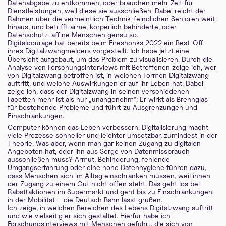
Datenabgabe zu entkommen, oder brauchen mehr Zeit für
Dienstleistungen, weil diese sie ausschließen. Dabei reicht der
Rahmen über die vermeintlich Technik-feindlichen Senioren weit
hinaus, und betrifft arme, körperlich behinderte, oder
Datenschutz-affine Menschen genau so.
Digitalcourage hat bereits beim Fireshonks 2022 ein Best-Off
ihres Digitalzwangmelders vorgestellt. Ich habe jetzt eine
Übersicht aufgebaut, um das Problem zu visualisieren. Durch die
Analyse von Forschungsinterviews mit Betroffenen zeige ich, wer
von Digitalzwang betroffen ist, in welchen Formen Digitalzwang
auftritt, und welche Auswirkungen er auf ihr Leben hat. Dabei
zeige ich, dass der Digitalzwang in seinen verschiedenen
Facetten mehr ist als nur „unangenehm“: Er wirkt als Brennglas
für bestehende Probleme und führt zu Ausgrenzungen und
Einschränkungen.
Computer können das Leben verbessern. Digitalisierung macht
viele Prozesse schneller und leichter umsetzbar, zumindest in der
Theorie. Was aber, wenn man gar keinen Zugang zu digitalen
Angeboten hat, oder ihn aus Sorge von Datenmissbrauch
ausschließen muss? Armut, Behinderung, fehlende
Umgangserfahrung oder eine hohe Datenhygiene führen dazu,
dass Menschen sich im Alltag einschränken müssen, weil ihnen
der Zugang zu einem Gut nicht offen steht. Das geht los bei
Rabattaktionen im Supermarkt und geht bis zu Einschränkungen
in der Mobilität – die Deutsch Bahn lässt grüßen.
Ich zeige, in welchen Bereichen des Lebens Digitalzwang auftritt
und wie vielseitig er sich gestaltet. Hierfür habe ich
Forschungsinterviews mit Menschen geführt, die sich von