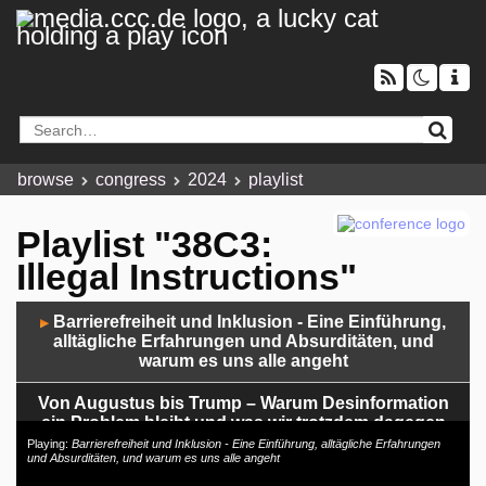
browse
congress
2024
playlist
Playlist "38C3:
Illegal Instructions"
Audio
Barrierefreiheit und Inklusion - Eine Einführung,
▶
Player
alltägliche Erfahrungen und Absurditäten, und
warum es uns alle angeht
Von Augustus bis Trump – Warum Desinformation
ein Problem bleibt und was wir trotzdem dagegen
tun können
Playing:
Barrierefreiheit und Inklusion - Eine Einführung, alltägliche Erfahrungen
und Absurditäten, und warum es uns alle angeht
Robot Uprising: a story-driven AI robotics