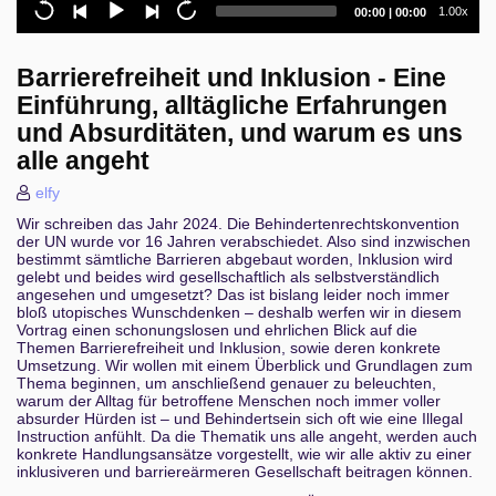
Current
Total
1.00x
00:00
|
00:00
experience
time
duration
Lightning Talks Day 3
Barrierefreiheit und Inklusion - Eine
Einführung, alltägliche Erfahrungen
Sacrificing Chickens Properly: Why Magical
Thinking is Both the Problem and the Solution.
und Absurditäten, und warum es uns
alle angeht
Chatbots im Schulunterricht!?
elfy
Gefährliche Meinung – Wenn Wälder brennen und
Wir schreiben das Jahr 2024. Die Behindertenrechtskonvention
Klimaaktivist*innen im Knast sitzen
der UN wurde vor 16 Jahren verabschiedet. Also sind inzwischen
bestimmt sämtliche Barrieren abgebaut worden, Inklusion wird
Illegal Infrastructure: 12 years of hosting in the
gelebt und beides wird gesellschaftlich als selbstverständlich
greyzone
angesehen und umgesetzt? Das ist bislang leider noch immer
bloß utopisches Wunschdenken – deshalb werfen wir in diesem
Vortrag einen schonungslosen und ehrlichen Blick auf die
Kein Spaß am Gerät auf 'nem toten Planet(en)!
Themen Barrierefreiheit und Inklusion, sowie deren konkrete
Umsetzung. Wir wollen mit einem Überblick und Grundlagen zum
Net Neutrality: Why It Still Matters (More Than Ever!)
Thema beginnen, um anschließend genauer zu beleuchten,
warum der Alltag für betroffene Menschen noch immer voller
absurder Hürden ist – und Behindertsein sich oft wie eine Illegal
0, 1 oder 2
Instruction anfühlt. Da die Thematik uns alle angeht, werden auch
konkrete Handlungsansätze vorgestellt, wie wir alle aktiv zu einer
Die Faszination des echten Kugelspiels
inklusiveren und barriereärmeren Gesellschaft beitragen können.