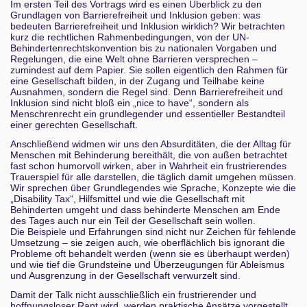
Im ersten Teil des Vortrags wird es einen Überblick zu den
Escaping Big Brother (or Your Ex) - counter
Grundlagen von Barrierefreiheit und Inklusion geben: was
surveillance for women's shelters
bedeuten Barrierefreiheit und Inklusion wirklich? Wir betrachten
kurz die rechtlichen Rahmenbedingungen, von der UN-
KI-Karma next Level: Spiritueller IT-Vertrieb
Behindertenrechtskonvention bis zu nationalen Vorgaben und
Regelungen, die eine Welt ohne Barrieren versprechen –
zumindest auf dem Papier. Sie sollen eigentlich den Rahmen für
Open, Large, and Complex: Managing a 3,500 m²
eine Gesellschaft bilden, in der Zugang und Teilhabe keine
*space with 400+ Members
Ausnahmen, sondern die Regel sind. Denn Barrierefreiheit und
Inklusion sind nicht bloß ein „nice to have“, sondern als
Das weiß doch niemand - Das Ultimative Super Quiz
Menschrenrecht ein grundlegender und essentieller Bestandteil
einer gerechten Gesellschaft.
3000!
Anschließend widmen wir uns den Absurditäten, die der Alltag für
Retro-Chips selbst gemacht: Historische Hardware
Menschen mit Behinderung bereithält, die von außen betrachtet
in FPGAs nachbilden
fast schon humorvoll wirken, aber in Wahrheit ein frustrierendes
Trauerspiel für alle darstellen, die täglich damit umgehen müssen.
Wir sprechen über Grundlegendes wie Sprache, Konzepte wie die
Automation and Empathy: Can We Finally Replace
„Disability Tax“, Hilfsmittel und wie die Gesellschaft mit
All Artistic Performers with Machines?
Behinderten umgeht und dass behinderte Menschen am Ende
des Tages auch nur ein Teil der Gesellschaft sein wollen.
Projekt Bucketchallenge
Die Beispiele und Erfahrungen sind nicht nur Zeichen für fehlende
Umsetzung – sie zeigen auch, wie oberflächlich bis ignorant die
Probleme oft behandelt werden (wenn sie es überhaupt werden)
Wie fliegt man eigentlich Flugzeuge?
und wie tief die Grundsteine und Überzeugungen für Ableismus
und Ausgrenzung in der Gesellschaft verwurzelt sind.
Hacking Disasters - eine Bastelanleitung für die
Damit der Talk nicht ausschließlich ein frustrierender und
Chaos-Community
hoffnungsloser Rant wird, werden praktische Ansätze vorgestellt,