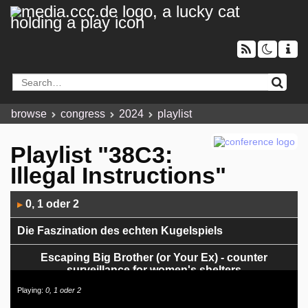
browse
congress
2024
playlist
Playlist "38C3:
Illegal Instructions"
Audio
0, 1 oder 2
▶
Player
Die Faszination des echten Kugelspiels
Escaping Big Brother (or Your Ex) - counter
surveillance for women's shelters
Playing:
0, 1 oder 2
KI-Karma next Level: Spiritueller IT-Vertrieb