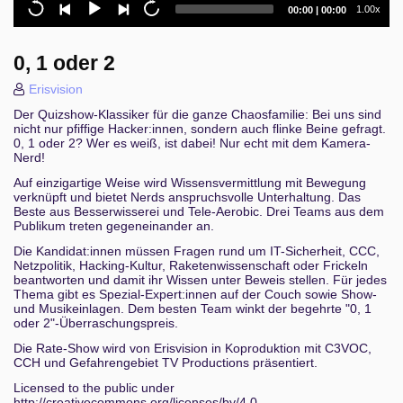
Current
Total
1.00x
00:00
|
00:00
Open, Large, and Complex: Managing a 3,500 m²
time
duration
*space with 400+ Members
0, 1 oder 2
Das weiß doch niemand - Das Ultimative Super Quiz
3000!
Erisvision
Der Quizshow-Klassiker für die ganze Chaosfamilie: Bei uns sind
Retro-Chips selbst gemacht: Historische Hardware
nicht nur pfiffige Hacker:innen, sondern auch flinke Beine gefragt.
in FPGAs nachbilden
0, 1 oder 2? Wer es weiß, ist dabei! Nur echt mit dem Kamera-
Nerd!
Automation and Empathy: Can We Finally Replace
Auf einzigartige Weise wird Wissensvermittlung mit Bewegung
All Artistic Performers with Machines?
verknüpft und bietet Nerds anspruchsvolle Unterhaltung. Das
Beste aus Besserwisserei und Tele-Aerobic. Drei Teams aus dem
Projekt Bucketchallenge
Publikum treten gegeneinander an.
Die Kandidat:innen müssen Fragen rund um IT-Sicherheit, CCC,
Wie fliegt man eigentlich Flugzeuge?
Netzpolitik, Hacking-Kultur, Raketenwissenschaft oder Frickeln
beantworten und damit ihr Wissen unter Beweis stellen. Für jedes
Thema gibt es Spezial-Expert:innen auf der Couch sowie Show-
Hacking Disasters - eine Bastelanleitung für die
und Musikeinlagen. Dem besten Team winkt der begehrte "0, 1
Chaos-Community
oder 2"-Überraschungspreis.
Cat ears were just the beginning: Six years in
Die Rate-Show wird von Erisvision in Koproduktion mit C3VOC,
CCH und Gefahrengebiet TV Productions präsentiert.
onesies & what it taught me about life
Licensed to the public under
Privacy-preserving (health) data processing is
http://creativecommons.org/licenses/by/4.0