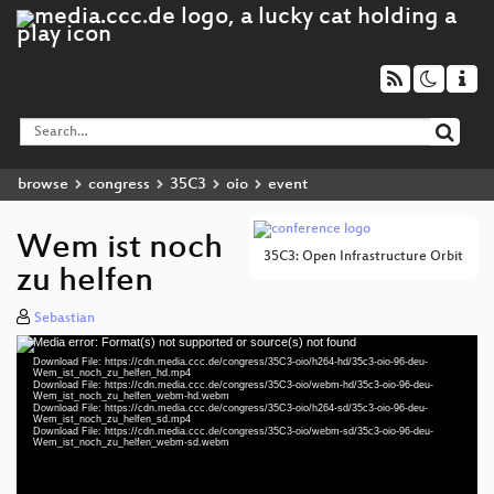
browse
congress
35C3
oio
event
Wem ist noch
35C3: Open Infrastructure Orbit
zu helfen
Sebastian
Media error: Format(s) not supported or source(s) not found
Video
Download File: https://cdn.media.ccc.de/congress/35C3-oio/h264-hd/35c3-oio-96-deu-
Player
Wem_ist_noch_zu_helfen_hd.mp4
Download File: https://cdn.media.ccc.de/congress/35C3-oio/webm-hd/35c3-oio-96-deu-
Wem_ist_noch_zu_helfen_webm-hd.webm
Download File: https://cdn.media.ccc.de/congress/35C3-oio/h264-sd/35c3-oio-96-deu-
Wem_ist_noch_zu_helfen_sd.mp4
Download File: https://cdn.media.ccc.de/congress/35C3-oio/webm-sd/35c3-oio-96-deu-
deu 1080p (mp4)
Wem_ist_noch_zu_helfen_webm-sd.webm
deu 1080p (webm)