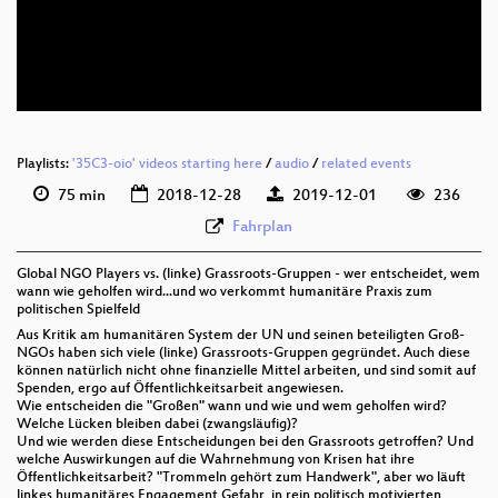
deu 576p (mp4)
deu 576p (webm)
Playlists:
'35C3-oio' videos starting here
/
audio
/
related events
75 min
2018-12-28
2019-12-01
236
Fahrplan
Global NGO Players vs. (linke) Grassroots-Gruppen - wer entscheidet, wem
wann wie geholfen wird...und wo verkommt humanitäre Praxis zum
politischen Spielfeld
Aus Kritik am humanitären System der UN und seinen beteiligten Groß-
NGOs haben sich viele (linke) Grassroots-Gruppen gegründet. Auch diese
können natürlich nicht ohne finanzielle Mittel arbeiten, und sind somit auf
Spenden, ergo auf Öffentlichkeitsarbeit angewiesen.
Wie entscheiden die "Großen" wann und wie und wem geholfen wird?
Welche Lücken bleiben dabei (zwangsläufig)?
Und wie werden diese Entscheidungen bei den Grassroots getroffen? Und
welche Auswirkungen auf die Wahrnehmung von Krisen hat ihre
Öffentlichkeitsarbeit? "Trommeln gehört zum Handwerk", aber wo läuft
linkes humanitäres Engagement Gefahr, in rein politisch motivierten