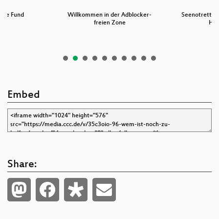
ype Fund
Willkommen in der Adblocker-
Seenotrettun
freien Zone
Hil
Embed
Share: