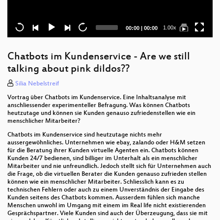
Current
Total
1.00x
00:00
|
00:00
time
duration
Chatbots im Kundenservice - Are we still
talking about pink dildos??
Silia Nebelstreif
Vortrag über Chatbots im Kundenservice. Eine Inhaltsanalyse mit
anschliessender experimenteller Befragung. Was können Chatbots
heutzutage und können sie Kunden genauso zufriedenstellen wie ein
menschlicher Mitarbeiter?
Chatbots im Kundenservice sind heutzutage nichts mehr
aussergewöhnliches. Unternehmen wie ebay, zalando oder H&M setzen
für die Beratung ihrer Kunden virtuelle Agenten ein. Chatbots können
Kunden 24/7 bedienen, sind billiger im Unterhalt als ein menschlicher
Mitarbeiter und nie unfreundlich. Jedoch stellt sich für Unternehmen auch
die Frage, ob die virtuellen Berater die Kunden genauso zufrieden stellen
können wie ein menschlicher Mitarbeiter. Schliesslich kann es zu
technischen Fehlern oder auch zu einem Unverständnis der Eingabe des
Kunden seitens des Chatbots kommen. Ausserdem fühlen sich manche
Menschen unwohl im Umgang mit einem im Real life nicht existierenden
Gesprächspartner. Viele Kunden sind auch der Überzeugung, dass sie mit