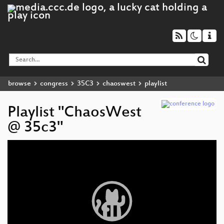
browse
congress
35C3
chaoswest
playlist
Playlist "ChaosWest
@ 35c3"
Video
Player