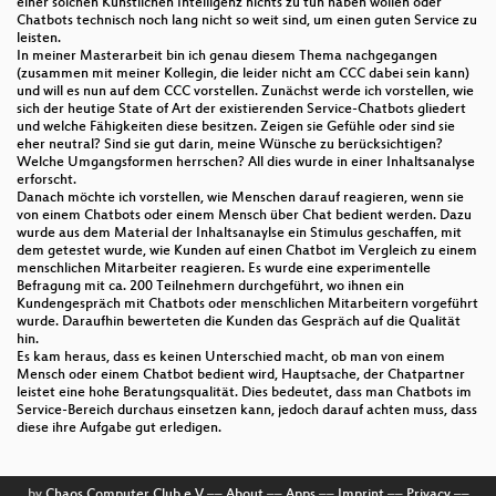
einer solchen Künstlichen Intelligenz nichts zu tun haben wollen oder
Chatbots technisch noch lang nicht so weit sind, um einen guten Service zu
leisten.
In meiner Masterarbeit bin ich genau diesem Thema nachgegangen
(zusammen mit meiner Kollegin, die leider nicht am CCC dabei sein kann)
und will es nun auf dem CCC vorstellen. Zunächst werde ich vorstellen, wie
sich der heutige State of Art der existierenden Service-Chatbots gliedert
und welche Fähigkeiten diese besitzen. Zeigen sie Gefühle oder sind sie
eher neutral? Sind sie gut darin, meine Wünsche zu berücksichtigen?
Welche Umgangsformen herrschen? All dies wurde in einer Inhaltsanalyse
erforscht.
Danach möchte ich vorstellen, wie Menschen darauf reagieren, wenn sie
von einem Chatbots oder einem Mensch über Chat bedient werden. Dazu
wurde aus dem Material der Inhaltsanaylse ein Stimulus geschaffen, mit
dem getestet wurde, wie Kunden auf einen Chatbot im Vergleich zu einem
menschlichen Mitarbeiter reagieren. Es wurde eine experimentelle
Befragung mit ca. 200 Teilnehmern durchgeführt, wo ihnen ein
Kundengespräch mit Chatbots oder menschlichen Mitarbeitern vorgeführt
wurde. Daraufhin bewerteten die Kunden das Gespräch auf die Qualität
hin.
Es kam heraus, dass es keinen Unterschied macht, ob man von einem
Mensch oder einem Chatbot bedient wird, Hauptsache, der Chatpartner
leistet eine hohe Beratungsqualität. Dies bedeutet, dass man Chatbots im
Service-Bereich durchaus einsetzen kann, jedoch darauf achten muss, dass
diese ihre Aufgabe gut erledigen.
by
Chaos Computer Club e.V
––
About
––
Apps
––
Imprint
––
Privacy
––