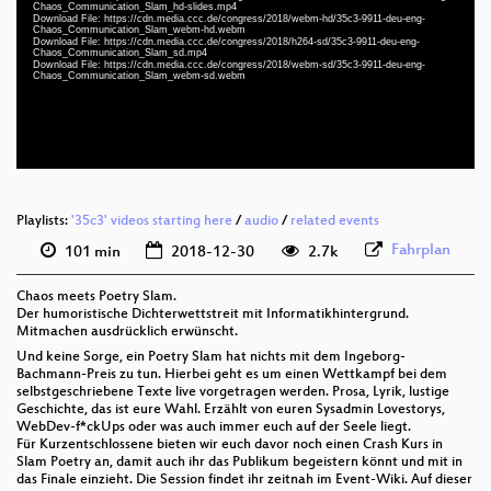
slides deu-eng 1080p (mp4)
Chaos_Communication_Slam_hd-slides.mp4
Download File: https://cdn.media.ccc.de/congress/2018/webm-hd/35c3-9911-deu-eng-
Chaos_Communication_Slam_webm-hd.webm
deu-eng 1080p (webm)
Download File: https://cdn.media.ccc.de/congress/2018/h264-sd/35c3-9911-deu-eng-
Chaos_Communication_Slam_sd.mp4
Download File: https://cdn.media.ccc.de/congress/2018/webm-sd/35c3-9911-deu-eng-
deu-eng 576p (mp4)
Chaos_Communication_Slam_webm-sd.webm
deu-eng 576p (webm)
None
deu
Playlists:
'35c3' videos starting here
/
audio
/
related events
Fahrplan
101 min
2018-12-30
2.7k
Chaos meets Poetry Slam.
Der humoristische Dichterwettstreit mit Informatikhintergrund.
Mitmachen ausdrücklich erwünscht.
Und keine Sorge, ein Poetry Slam hat nichts mit dem Ingeborg-
Bachmann-Preis zu tun. Hierbei geht es um einen Wettkampf bei dem
selbstgeschriebene Texte live vorgetragen werden. Prosa, Lyrik, lustige
Geschichte, das ist eure Wahl. Erzählt von euren Sysadmin Lovestorys,
WebDev-f*ckUps oder was auch immer euch auf der Seele liegt.
Für Kurzentschlossene bieten wir euch davor noch einen Crash Kurs in
Slam Poetry an, damit auch ihr das Publikum begeistern könnt und mit in
das Finale einzieht. Die Session findet ihr zeitnah im Event-Wiki. Auf dieser