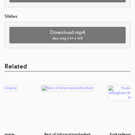
Slides
Download mp4
deu-eng
249.6 MB
Related
e Empirie
Best of Informationsfreiheit
Funkzellenabfra