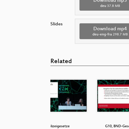
Download mp3
deu
37.8 MB
Slides
Download mp4
deu-eng-fra
298.7 MB
Related
Mangel an
Polizeigesetze
G10, BND-Gese