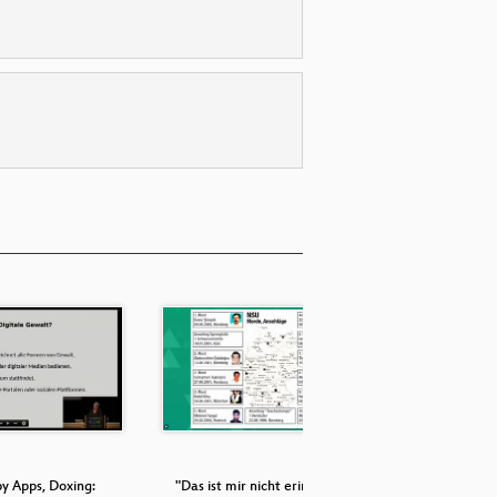
py Apps, Doxing:
"Das ist mir nicht erinnerlich." −
Fronte