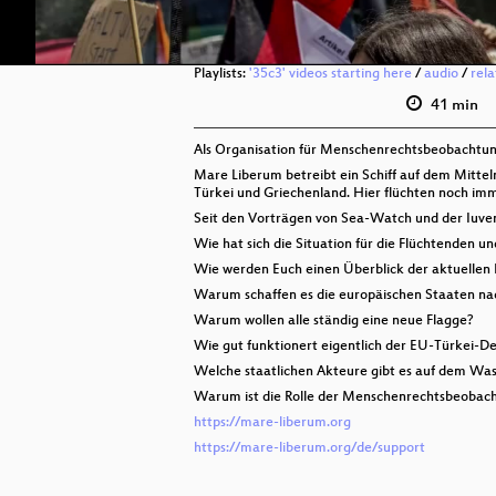
Playlists:
'35c3' videos starting here
/
audio
/
rel
41 min
Als Organisation für Menschenrechtsbeobachtun
Mare Liberum betreibt ein Schiff auf dem Mitte
Türkei und Griechenland. Hier flüchten noch i
Seit den Vorträgen von Sea-Watch und der Iuvent
Wie hat sich die Situation für die Flüchtenden u
Wie werden Euch einen Überblick der aktuelle
Warum schaffen es die europäischen Staaten nac
Warum wollen alle ständig eine neue Flagge?
Wie gut funktionert eigentlich der EU-Türkei-De
Welche staatlichen Akteure gibt es auf dem Wa
Warum ist die Rolle der Menschenrechtsbeobachte
https://mare-liberum.org
https://mare-liberum.org/de/support