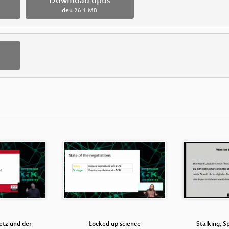
Download opus
deu
26.1 MB
tz und der
Locked up science
Stalking, S