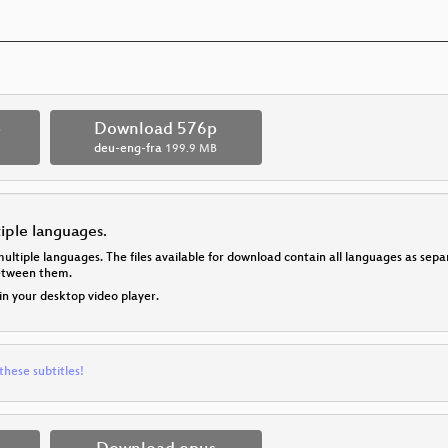
p
Download 576p
deu-eng-fra
199.9 MB
tiple languages.
multiple languages. The files available for download contain all languages as se
between them.
 in your desktop video player.
these subtitles!