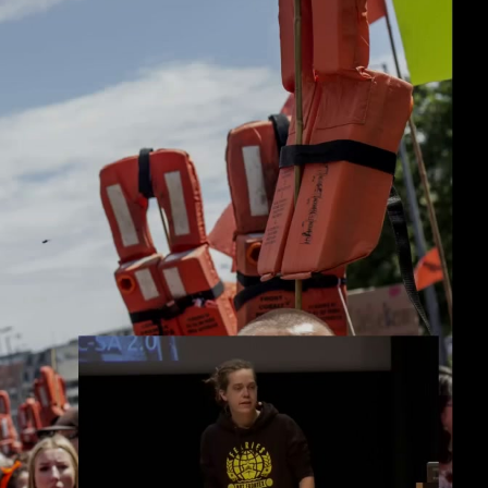
deu 1080p (mp4)
eng 1080p (mp4)
fra 1080p (mp4)
deu-eng-fra 1080p (mp4)
slides deu-eng-fra 1080p (mp4)
deu-eng-fra 1080p (webm)
deu-eng-fra 576p (mp4)