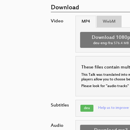
Download
Video
MP4
WebM
Download 1080
deu-eng-fra
576.4 MB
These files contain mul
This Talk was translated into 
players allow you to choose 
Please look for "audio tracks"
Subtitles
Help us to improve 
deu
Audio