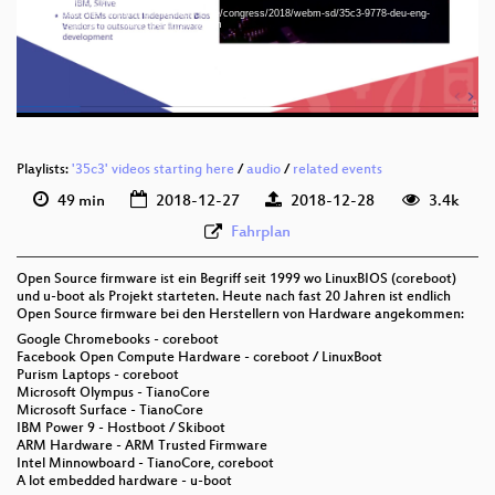
Open_Source_Firmware_sd.mp4
Download File: https://cdn.media.ccc.de/congress/2018/webm-sd/35c3-9778-deu-eng-
deu-eng 576p (mp4)
Open_Source_Firmware_webm-sd.webm
deu-eng 576p (webm)
None
deu
Playlists:
'35c3' videos starting here
/
audio
/
related events
49 min
2018-12-27
2018-12-28
3.4k
Fahrplan
Open Source firmware ist ein Begriff seit 1999 wo LinuxBIOS (coreboot)
und u-boot als Projekt starteten. Heute nach fast 20 Jahren ist endlich
Open Source firmware bei den Herstellern von Hardware angekommen:
Google Chromebooks - coreboot
Facebook Open Compute Hardware - coreboot / LinuxBoot
Purism Laptops - coreboot
Microsoft Olympus - TianoCore
Microsoft Surface - TianoCore
IBM Power 9 - Hostboot / Skiboot
ARM Hardware - ARM Trusted Firmware
Intel Minnowboard - TianoCore, coreboot
A lot embedded hardware - u-boot