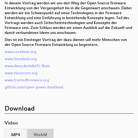
In diesem Vortrag werden wir uns den Weg der Open Source firmware
Entwicklung von der Vergangeheit bis in die Gegenwart anschauen. Dabei
werden wir ein Schwerpunkt auf neue Technologien in der Firmware
Entwicklung und eine Einführung in bestehende Konzepte legen. Teil des
Vortrags werden auch Sicherheitstechnologien und Konzepte der
Firmware sein. Zum Schluss werden wir einen Ausblick auf die Zukunft und
damit verbundenen Ideen uns anschauen.
Dies ist ein Einsteiger Vortrag der dazu dienen soll mehr Menschen von
der Open Source Firmware Entwicklung zu begeistern.
www.coreboot.org
www.linuxboot.org
www.denx.de/wiki/U-Boot
www.tianocore.org
www.trustedfirmware.org
github.com/open-power/hostboot
Download
Video
MP4
WebM