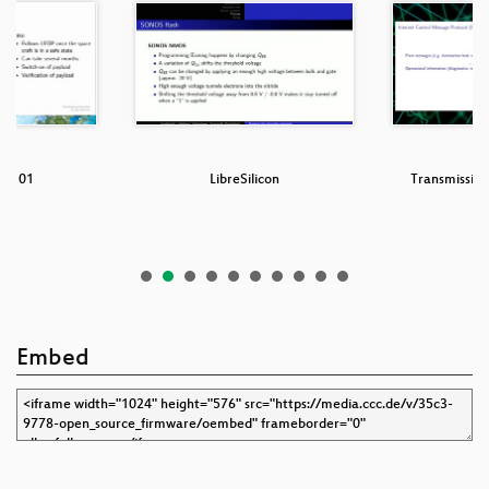
s 101
LibreSilicon
Transmission
Embed