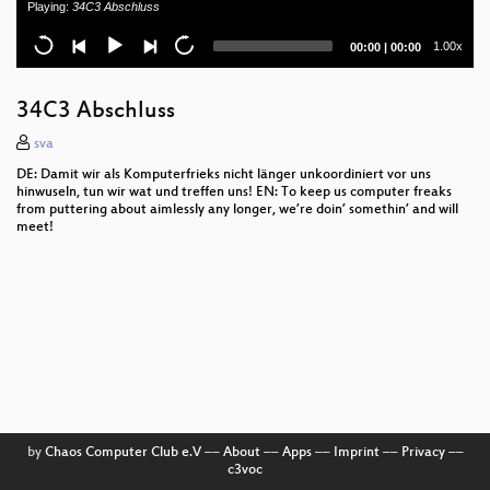
Playing:
34C3 Abschluss
SCADA - Gateway to (s)hell
Current
Total
1.00x
00:00
|
00:00
time
duration
Don't stop 'til you feel it
34C3 Abschluss
Type confusion: discovery, abuse, and protection
sva
The Internet in Cuba: A Story of Community
DE: Damit wir als Komputerfrieks nicht länger unkoordiniert vor uns
Resilience
hinwuseln, tun wir wat und treffen uns! EN: To keep us computer freaks
from puttering about aimlessly any longer, we’re doin’ somethin’ and will
meet!
Uncertain Concern
0en & 1en auf dem Acker
Fuck Dutch mass-surveillance: let's have a
referendum!
Hardening Open Source Development
Privacy Shield - Lipstick on a Pig?
by
Chaos Computer Club e.V
––
About
––
Apps
––
Imprint
––
Privacy
––
Organisational Structures for Sustainable Free
c3voc
Software Development