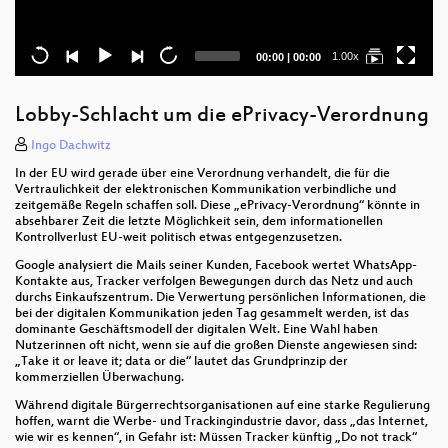
Current
Total
1.00x
00:00
|
00:00
time
duration
Lobby-Schlacht um die ePrivacy-Verordnung
Ingo Dachwitz
In der EU wird gerade über eine Verordnung verhandelt, die für die
Vertraulichkeit der elektronischen Kommunikation verbindliche und
zeitgemäße Regeln schaffen soll. Diese „ePrivacy-Verordnung“ könnte in
absehbarer Zeit die letzte Möglichkeit sein, dem informationellen
Kontrollverlust EU-weit politisch etwas entgegenzusetzen.
Google analysiert die Mails seiner Kunden, Facebook wertet WhatsApp-
Kontakte aus, Tracker verfolgen Bewegungen durch das Netz und auch
durchs Einkaufszentrum. Die Verwertung persönlichen Informationen, die
bei der digitalen Kommunikation jeden Tag gesammelt werden, ist das
dominante Geschäftsmodell der digitalen Welt. Eine Wahl haben
Nutzerinnen oft nicht, wenn sie auf die großen Dienste angewiesen sind:
„Take it or leave it; data or die“ lautet das Grundprinzip der
kommerziellen Überwachung.
Während digitale Bürgerrechtsorganisationen auf eine starke Regulierung
hoffen, warnt die Werbe- und Trackingindustrie davor, dass „das Internet,
wie wir es kennen“, in Gefahr ist: Müssen Tracker künftig „Do not track“