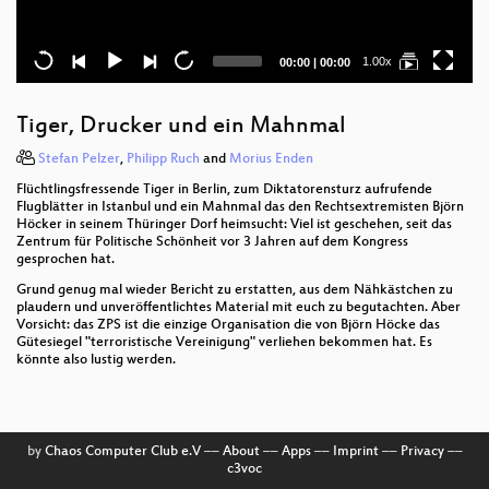
Current
Total
1.00x
00:00
|
00:00
time
duration
Tiger, Drucker und ein Mahnmal
Stefan Pelzer
,
Philipp Ruch
and
Morius Enden
Flüchtlingsfressende Tiger in Berlin, zum Diktatorensturz aufrufende
Flugblätter in Istanbul und ein Mahnmal das den Rechtsextremisten Björn
Höcker in seinem Thüringer Dorf heimsucht: Viel ist geschehen, seit das
Zentrum für Politische Schönheit vor 3 Jahren auf dem Kongress
gesprochen hat.
Grund genug mal wieder Bericht zu erstatten, aus dem Nähkästchen zu
plaudern und unveröffentlichtes Material mit euch zu begutachten. Aber
Vorsicht: das ZPS ist die einzige Organisation die von Björn Höcke das
Gütesiegel "terroristische Vereinigung" verliehen bekommen hat. Es
könnte also lustig werden.
by
Chaos Computer Club e.V
––
About
––
Apps
––
Imprint
––
Privacy
––
c3voc