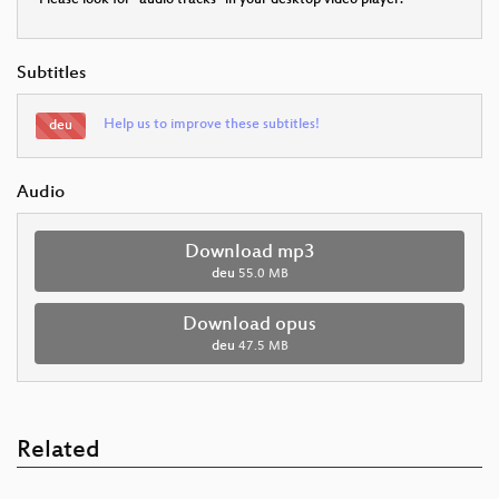
Please look for "audio tracks" in your desktop video player.
Subtitles
Help us to improve these subtitles!
deu
Audio
Download mp3
deu
55.0 MB
Download opus
deu
47.5 MB
Related