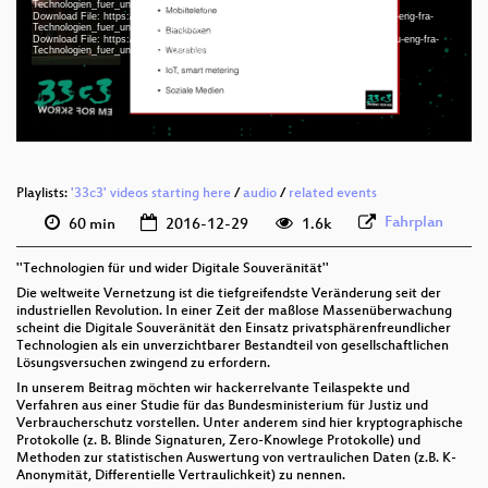
Technologien_fuer_und_wider_Digitale_Souveraenitaet_webm-hd.webm
deu-eng-fra 1080p (webm)
Download File: https://cdn.media.ccc.de/congress/2016/h264-sd/33c3-8097-deu-eng-fra-
Technologien_fuer_und_wider_Digitale_Souveraenitaet_sd.mp4
Download File: https://cdn.media.ccc.de/congress/2016/webm-sd/33c3-8097-deu-eng-fra-
deu-eng-fra 576p (mp4)
Technologien_fuer_und_wider_Digitale_Souveraenitaet_webm-sd.webm
deu-eng-fra 576p (webm)
None
deu (todo)
Playlists:
'33c3' videos starting here
/
audio
/
related events
Fahrplan
60 min
2016-12-29
1.6k
''Technologien für und wider Digitale Souveränität''
Die weltweite Vernetzung ist die tiefgreifendste Veränderung seit der
industriellen Revolution. In einer Zeit der maßlose Massenüberwachung
scheint die Digitale Souveränität den Einsatz privatsphärenfreundlicher
Technologien als ein unverzichtbarer Bestandteil von gesellschaftlichen
Lösungsversuchen zwingend zu erfordern.
In unserem Beitrag möchten wir hackerrelvante Teilaspekte und
Verfahren aus einer Studie für das Bundesministerium für Justiz und
Verbraucherschutz vorstellen. Unter anderem sind hier kryptographische
Protokolle (z. B. Blinde Signaturen, Zero-Knowlege Protokolle) und
Methoden zur statistischen Auswertung von vertraulichen Daten (z.B. K-
Anonymität, Differentielle Vertraulichkeit) zu nennen.