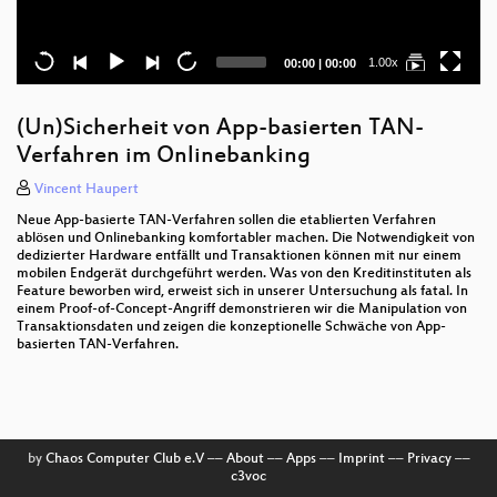
Current
Total
1.00x
00:00
|
00:00
time
duration
(Un)Sicherheit von App-basierten TAN-
Verfahren im Onlinebanking
Vincent Haupert
Neue App-basierte TAN-Verfahren sollen die etablierten Verfahren
ablösen und Onlinebanking komfortabler machen. Die Notwendigkeit von
dedizierter Hardware entfällt und Transaktionen können mit nur einem
mobilen Endgerät durchgeführt werden. Was von den Kreditinstituten als
Feature beworben wird, erweist sich in unserer Untersuchung als fatal. In
einem Proof-of-Concept-Angriff demonstrieren wir die Manipulation von
Transaktionsdaten und zeigen die konzeptionelle Schwäche von App-
basierten TAN-Verfahren.
by
Chaos Computer Club e.V
––
About
––
Apps
––
Imprint
––
Privacy
––
c3voc