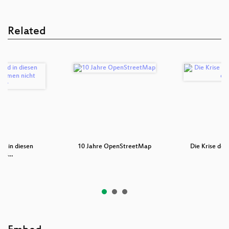
Related
nd in diesen
10 Jahre OpenStreetMap
Die Krise der 
dels…