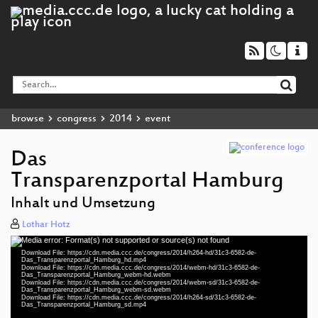
browse
congress
2014
event
Das
Transparenzportal Hamburg
Inhalt und Umsetzung
Lothar Hotz
Media error: Format(s) not supported or source(s) not found
Video
Download File: https://cdn.media.ccc.de/congress/2014/h264-hd/31c3-6582-de-
Player
Das_Transparenzportal_Hamburg_hd.mp4
Download File: https://cdn.media.ccc.de/congress/2014/webm-hd/31c3-6582-de-
Das_Transparenzportal_Hamburg_webm-hd.webm
Download File: https://cdn.media.ccc.de/congress/2014/webm-sd/31c3-6582-de-
Das_Transparenzportal_Hamburg_webm-sd.webm
Download File: https://cdn.media.ccc.de/congress/2014/h264-sd/31c3-6582-de-
eng 1080p (mp4)
Das_Transparenzportal_Hamburg_sd.mp4