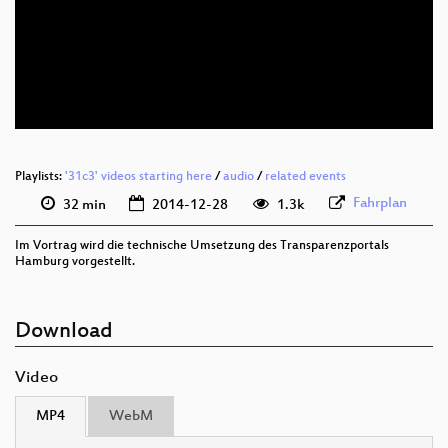
eng 1080p (webm)
eng 576p (webm)
eng 576p (mp4)
None
deu (todo)
Playlists:
'31c3' videos starting here
/
audio
/
related events
Fahrplan
32 min
2014-12-28
1.3k
Im Vortrag wird die technische Umsetzung des Transparenzportals
Hamburg vorgestellt.
Download
Video
MP4
WebM