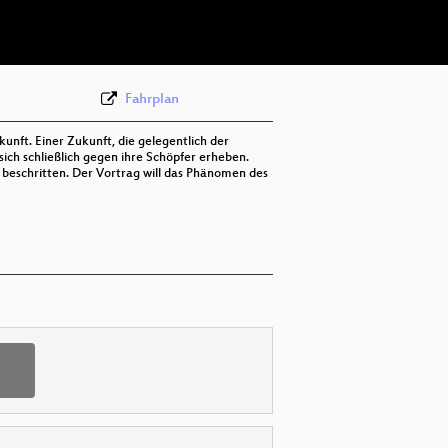
eng 288p (mp4)
None
deu (todo)
Fahrplan
nft. Einer Zukunft, die gelegentlich der
ich schließlich gegen ihre Schöpfer erheben.
 beschritten. Der Vortrag will das Phänomen des