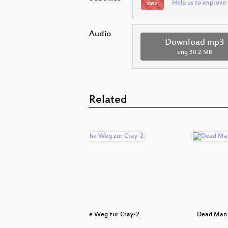
Help us to improve 
deu
Audio
Download mp3
eng
30.2 MB
Related
rdy
Der zähe Weg zur Cray-2
Dead Man 