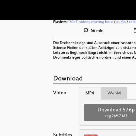
Playlists:
'30c3' videos starting here
/
audio
/
rel
66 min
Die Drohnenkriege sind Ausdruck einer rasanten 
Science Fiction der späten Achtziger zu entstam
Letzteres liegt noch längst nicht im Bereich d
Drohnenkrieges politisch einordnen und einen Au
Download
Video
MP4
WebM
Download 576p
eng
269.7 MB
Subtitles