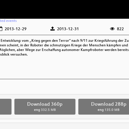
ated events
2013-12-29
2013-12-31
822
Entwicklung: vom „Krieg gegen den Terror“ nach 9/11 zur Kriegsführung der Zuku
men scheint, in der Roboter die schmutzigen Kriege der Menschen kämpfen und s
es Möglichen, aber Wege zur Erschaffung autonomer Kampfroboter werden bereits
sblick versuchen.
Download 360p
Download 288p
eng
332.5 MB
eng
135.0 MB