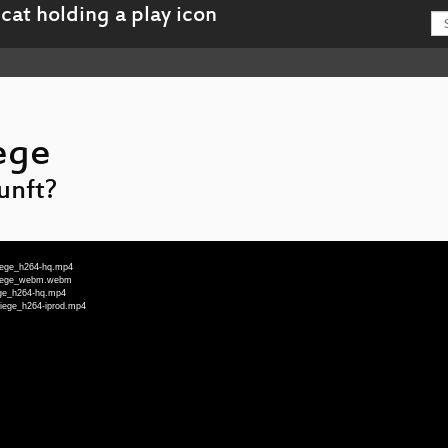
ege
unft?
riege_h264-hq.mp4
kriege_webm.webm
ege_h264-hq.mp4
riege_h264-iprod.mp4