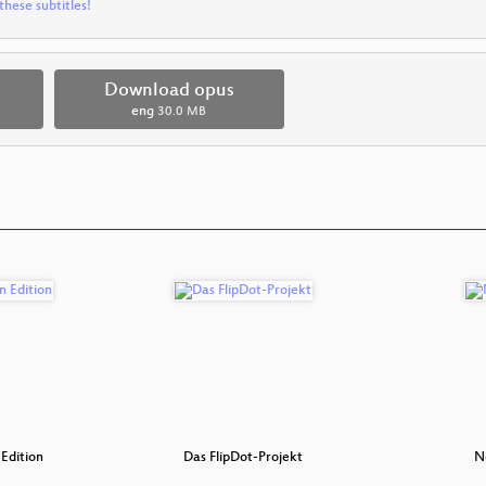
these subtitles!
Download opus
eng
30.0 MB
Edition
Das FlipDot-Projekt
N