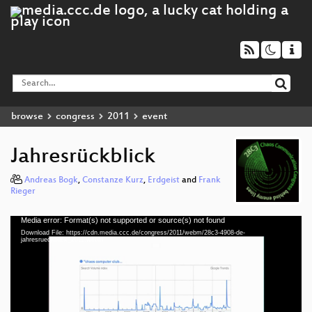
browse
congress
2011
event
Jahresrückblick
Andreas Bogk
,
Constanze Kurz
,
Erdgeist
and
Frank
Rieger
Media error: Format(s) not supported or source(s) not found
Video
Download File: https://cdn.media.ccc.de/congress/2011/webm/28c3-4908-de-
Player
jahresrueckblick_2011.webm