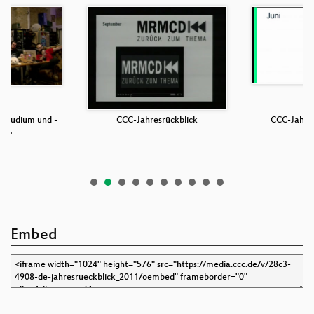
-Studium und -
CCC-Jahresrückblick
CCC-Jahres
du…
Embed