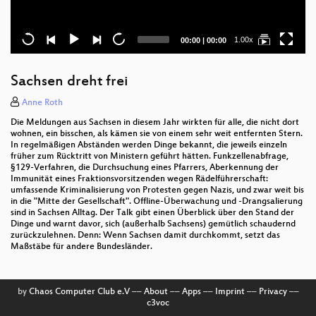
Current
Total
1.00x
00:00
|
00:00
time
duration
Sachsen dreht frei
Anne Roth
Die Meldungen aus Sachsen in diesem Jahr wirkten für alle, die nicht dort
wohnen, ein bisschen, als kämen sie von einem sehr weit entfernten Stern.
In regelmäßigen Abständen werden Dinge bekannt, die jeweils einzeln
früher zum Rücktritt von Ministern geführt hätten. Funkzellenabfrage,
§129-Verfahren, die Durchsuchung eines Pfarrers, Aberkennung der
Immunität eines Fraktionsvorsitzenden wegen Rädelführerschaft:
umfassende Kriminalisierung von Protesten gegen Nazis, und zwar weit bis
in die "Mitte der Gesellschaft". Offline-Überwachung und -Drangsalierung
sind in Sachsen Alltag. Der Talk gibt einen Überblick über den Stand der
Dinge und warnt davor, sich (außerhalb Sachsens) gemütlich schaudernd
zurückzulehnen. Denn: Wenn Sachsen damit durchkommt, setzt das
Maßstäbe für andere Bundesländer.
by
Chaos Computer Club e.V
––
About
––
Apps
––
Imprint
––
Privacy
––
c3voc