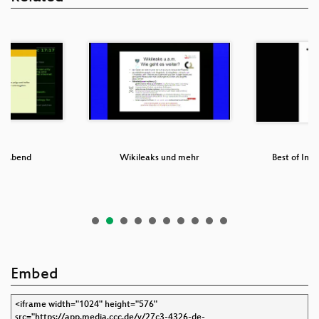
er Abend
Wikileaks und mehr
Best of Info
Embed