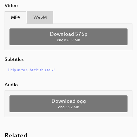
Video
MP4
WebM
Download 576p
eng
828.9 MB
Subtitles
Help us to subtitle this talk!
Audio
Download ogg
eng
36.2 MB
Related