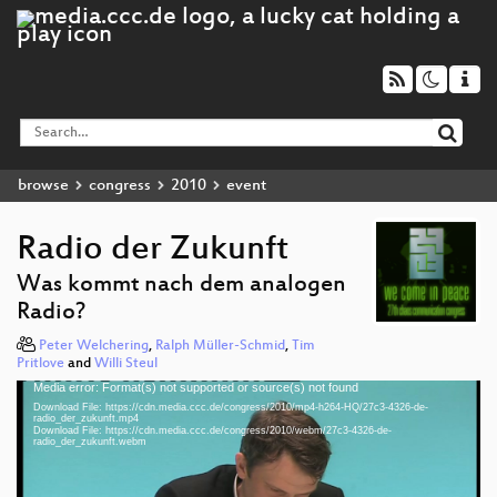
browse
congress
2010
event
Radio der Zukunft
Was kommt nach dem analogen
Radio?
Peter Welchering
,
Ralph Müller-Schmid
,
Tim
Pritlove
and
Willi Steul
Media error: Format(s) not supported or source(s) not found
Video
Download File: https://cdn.media.ccc.de/congress/2010/mp4-h264-HQ/27c3-4326-de-
Player
radio_der_zukunft.mp4
Download File: https://cdn.media.ccc.de/congress/2010/webm/27c3-4326-de-
radio_der_zukunft.webm