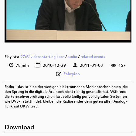
eng 576p (mp4)
eng 576p (webm)
Playlists:
'27c3' videos starting here
/
audio
/
related events
78 min
2010-12-29
2011-01-03
157
Fahrplan
Radio – das ist eine der wenigen elektronischen Medientechnologien, die
den Sprung in die digitale Ära noch nicht richtig geschafft hat. Während
die Fernsehverbreitung schon fast vollständig per volldigitalen Systemen
wie DVB-T stattfindet, bleiben die Radiosender dem guten alten Analog-
Funk auf UKW treu.
Download