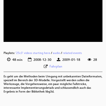
eng 576p (mp4)
eng 576p (webm)
Playlists:
'25c3' videos starting here
/
audio
/
related events
48 min
2008-12-30
2009-01-18
28
Fahrplan
Es geht um die Methoden beim Umgang mit unbekannten Dateiformaten,
speziell im Bereich der 3D-Modelle. Vorgestellt werden sollen die
Werkzeuge, die Vorgehensweise, ein paar mögliche Fallstricke,
interessante Implementierungsdetails und schlussendlich auch das
Ergebnis in Form der Bibliothek libg3d.