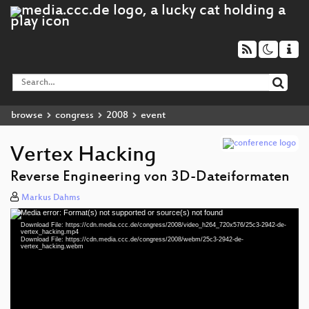
browse
congress
2008
event
Vertex Hacking
Reverse Engineering von 3D-Dateiformaten
Markus Dahms
Media error: Format(s) not supported or source(s) not found
Video
Download File: https://cdn.media.ccc.de/congress/2008/video_h264_720x576/25c3-2942-de-
Player
vertex_hacking.mp4
Download File: https://cdn.media.ccc.de/congress/2008/webm/25c3-2942-de-
vertex_hacking.webm