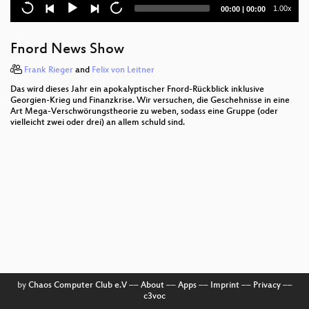
Neusprech im Überwachungsstaat
Current
Total
1.00x
00:00
|
00:00
time
duration
Locating Mobile Phones using SS7
Fnord News Show
Full-Disk-Encryption Crash-Course
Frank Rieger
and
Felix von Leitner
Soviet Unterzoegersdorf
Das wird dieses Jahr ein apokalyptischer Fnord-Rückblick inklusive
Georgien-Krieg und Finanzkrise. Wir versuchen, die Geschehnisse in eine
coreboot: Beyond The Final Frontier
Art Mega-Verschwörungstheorie zu weben, sodass eine Gruppe (oder
vielleicht zwei oder drei) an allem schuld sind.
Vulnerability discovery in encrypted closed source
PHP applications
by
Chaos Computer Club e.V
––
About
––
Apps
––
Imprint
––
Privacy
––
c3voc