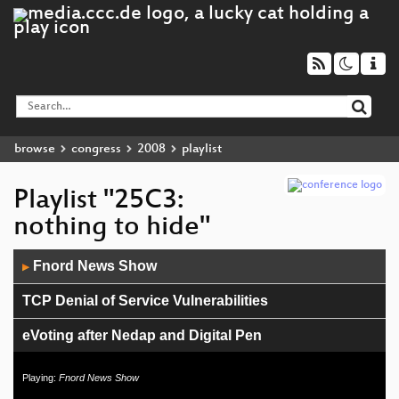
browse
congress
2008
playlist
Playlist "25C3:
nothing to hide"
Audio
Fnord News Show
▶
Player
TCP Denial of Service Vulnerabilities
eVoting after Nedap and Digital Pen
Chip Reverse Engineering
Playing:
Fnord News Show