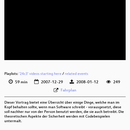
eng 480p (mp4)
eng 480p (webm)
Playlists:
'24c3' videos starting here
/
related events
59 min
2007-12-29
2008-01-12
249
Fahrplan
Dieser Vortrag bietet eine Übersicht über einige Dinge, welche man im
Kopf behalten sollte, wenn man Software schreibt - vorausgesetzt, diese
soll nachher nur von der Person benutzt werden, die sie auch betreibt. Die
theoretischen Aspekte der Sicherheit werden mit Codebeispielen
untermalt.