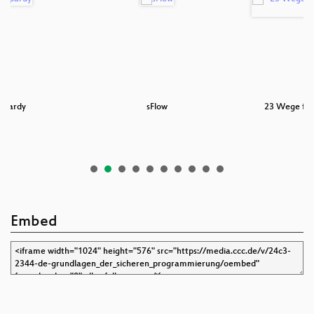
opardy
sFlow
23 Wege für
k
Embed