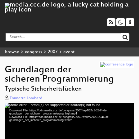
browse
congress
2007
event
Grundlagen der
sicheren Programmierung
Typische Sicherheitslücken
Tonnerre Lombard
Media error: Format(s) not supported or source(s) not found
Video
Download File: https://cdn.media.ccc.de/congress/2007/mp4/24c3-2344-de-
Player
grundlagen_der_sicheren_programmierung_high.mp4
Download File: https://cdn.media.ccc.de/congress/2007/webm/24c3-2344-de-
grundlagen_der_sicheren_programmierung.webm