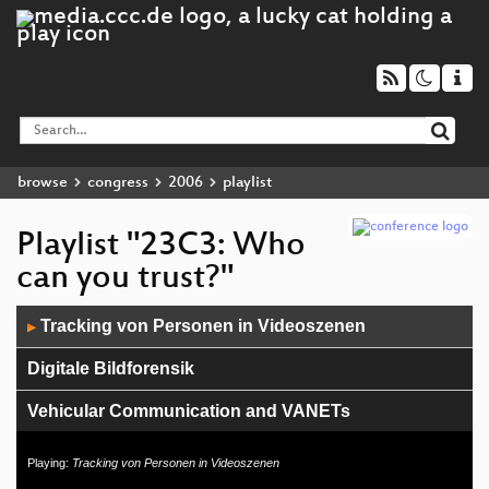
browse
congress
2006
playlist
Playlist "23C3: Who
can you trust?"
Audio
Tracking von Personen in Videoszenen
▶
Player
Digitale Bildforensik
Vehicular Communication and VANETs
The Story of The Hacker Foundation
Playing:
Tracking von Personen in Videoszenen