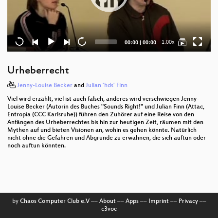
Current
Total
1.00x
00:00
|
00:00
time
duration
Urheberrecht
Jenny-Louise Becker
and
Julian 'hds' Finn
Viel wird erzählt, viel ist auch falsch, anderes wird verschwiegen Jenny-
Louise Becker (Autorin des Buches "Sounds Right!" und Julian Finn (Attac,
Entropia (CCC Karlsruhe)) führen den Zuhörer auf eine Reise von den
Anfängen des Urheberrechtes bis hin zur heutigen Zeit, räumen mit den
Mythen auf und bieten Visionen an, wohin es gehen könnte. Natürlich
nicht ohne die Gefahren und Abgründe zu erwähnen, die sich auftun oder
noch auftun könnten.
by
Chaos Computer Club e.V
––
About
––
Apps
––
Imprint
––
Privacy
––
c3voc