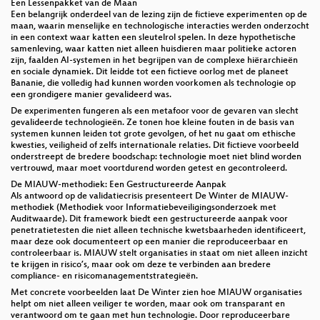
Een Lessenpakket van de Maan
Een belangrijk onderdeel van de lezing zijn de fictieve experimenten op de
maan, waarin menselijke en technologische interacties werden onderzocht
in een context waar katten een sleutelrol spelen. In deze hypothetische
samenleving, waar katten niet alleen huisdieren maar politieke actoren
zijn, faalden AI-systemen in het begrijpen van de complexe hiërarchieën
en sociale dynamiek. Dit leidde tot een fictieve oorlog met de planeet
Bananie, die volledig had kunnen worden voorkomen als technologie op
een grondigere manier gevalideerd was.
De experimenten fungeren als een metafoor voor de gevaren van slecht
gevalideerde technologieën. Ze tonen hoe kleine fouten in de basis van
systemen kunnen leiden tot grote gevolgen, of het nu gaat om ethische
kwesties, veiligheid of zelfs internationale relaties. Dit fictieve voorbeeld
onderstreept de bredere boodschap: technologie moet niet blind worden
vertrouwd, maar moet voortdurend worden getest en gecontroleerd.
De MIAUW-methodiek: Een Gestructureerde Aanpak
Als antwoord op de validatiecrisis presenteert De Winter de MIAUW-
methodiek (Methodiek voor Informatiebeveiligingsonderzoek met
Auditwaarde). Dit framework biedt een gestructureerde aanpak voor
penetratietesten die niet alleen technische kwetsbaarheden identificeert,
maar deze ook documenteert op een manier die reproduceerbaar en
controleerbaar is. MIAUW stelt organisaties in staat om niet alleen inzicht
te krijgen in risico’s, maar ook om deze te verbinden aan bredere
compliance- en risicomanagementstrategieën.
Met concrete voorbeelden laat De Winter zien hoe MIAUW organisaties
helpt om niet alleen veiliger te worden, maar ook om transparant en
verantwoord om te gaan met hun technologie. Door reproduceerbare