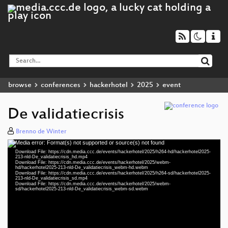
browse
conferences
hackerhotel
2025
event
De validatiecrisis
Brenno de Winter
Media error: Format(s) not supported or source(s) not found
Video
Download File: https://cdn.media.ccc.de/events/hackerhotel/2025/h264-hd/hackerhotel2025-
Player
213-nld-De_validatiecrisis_hd.mp4
Download File: https://cdn.media.ccc.de/events/hackerhotel/2025/webm-
hd/hackerhotel2025-213-nld-De_validatiecrisis_webm-hd.webm
Download File: https://cdn.media.ccc.de/events/hackerhotel/2025/h264-sd/hackerhotel2025-
213-nld-De_validatiecrisis_sd.mp4
Download File: https://cdn.media.ccc.de/events/hackerhotel/2025/webm-
nld 1080p (mp4)
sd/hackerhotel2025-213-nld-De_validatiecrisis_webm-sd.webm
nld 1080p (webm)
nld 576p (mp4)