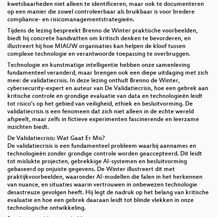
kwetsbaarheden niet alleen te identificeren, maar ook te documenteren
op een manier die zowel controleerbaar als bruikbaar is voor bredere
compliance- en risicomanagementstrategieën.
Tijdens de lezing bespreekt Brenno de Winter praktische voorbeelden,
biedt hij concrete handvatten om kritisch denken te bevorderen, en
illustreert hij hoe MIAUW organisaties kan helpen de kloof tussen
complexe technologie en verantwoorde toepassing te overbruggen.
Technologie en kunstmatige intelligentie hebben onze samenleving
fundamenteel veranderd, maar brengen ook een diepe uitdaging met zich
mee: de validatiecrisis. In deze lezing onthult Brenno de Winter,
cybersecurity-expert en auteur van De Validatiecrisis, hoe een gebrek aan
kritische controle en grondige evaluatie van data en technologieën leidt
tot risico’s op het gebied van veiligheid, ethiek en besluitvorming. De
validatiecrisis is een fenomeen dat zich niet alleen in de echte wereld
afspeelt, maar zelfs in fictieve experimenten fascinerende en leerzame
inzichten biedt.
De Validatiecrisis: Wat Gaat Er Mis?
De validatiecrisis is een fundamenteel probleem waarbij aannames en
technologieën zonder grondige controle worden geaccepteerd. Dit leidt
tot mislukte projecten, gebrekkige AI-systemen en besluitvorming
gebaseerd op onjuiste gegevens. De Winter illustreert dit met
praktijkvoorbeelden, waaronder AI-modellen die falen in het herkennen
van nuance, en situaties waarin vertrouwen in onbewezen technologie
desastreuze gevolgen heeft. Hij legt de nadruk op het belang van kritische
evaluatie en hoe een gebrek daaraan leidt tot blinde vlekken in onze
technologische ontwikkeling.