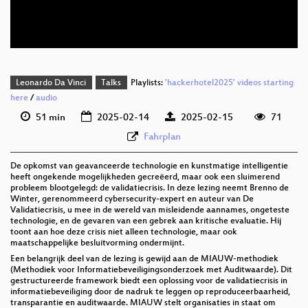
nld 576p (webm)
Leonardo Da Vinci
Talks
Playlists:
'hackerhotel2025' videos starting
here
/
audio
51 min
2025-02-14
2025-02-15
71
Fahrplan
De opkomst van geavanceerde technologie en kunstmatige intelligentie
heeft ongekende mogelijkheden gecreëerd, maar ook een sluimerend
probleem blootgelegd: de validatiecrisis. In deze lezing neemt Brenno de
Winter, gerenommeerd cybersecurity-expert en auteur van De
Validatiecrisis, u mee in de wereld van misleidende aannames, ongeteste
technologie, en de gevaren van een gebrek aan kritische evaluatie. Hij
toont aan hoe deze crisis niet alleen technologie, maar ook
maatschappelijke besluitvorming ondermijnt.
Een belangrijk deel van de lezing is gewijd aan de MIAUW-methodiek
(Methodiek voor Informatiebeveiligingsonderzoek met Auditwaarde). Dit
gestructureerde framework biedt een oplossing voor de validatiecrisis in
informatiebeveiliging door de nadruk te leggen op reproduceerbaarheid,
transparantie en auditwaarde. MIAUW stelt organisaties in staat om