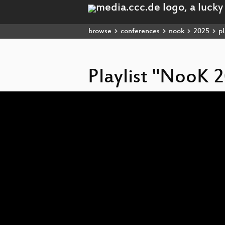
browse
conferences
nook
2025
pl
Playlist "NooK 
Video
Player