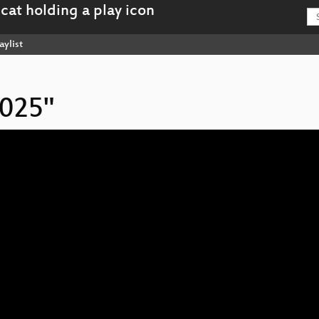
aylist
2025"