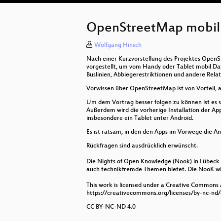
OpenStreetMap mobil 
Wolfgang Hinsch
Nach einer Kurzvorstellung des Projektes OpenS
vorgestellt, um vom Handy oder Tablet mobil Dat
Buslinien, Abbiegerestriktionen und andere Rela
Vorwissen über OpenStreetMap ist von Vorteil, a
Um dem Vortrag besser folgen zu können ist es 
Außerdem wird die vorherige Installation der A
insbesondere ein Tablet unter Android.
Es ist ratsam, in den den Apps im Vorwege die A
Rückfragen sind ausdrücklich erwünscht.
Die Nights of Open Knowledge (Nook) in Lübeck i
auch technikfremde Themen bietet. Die NooK wir
This work is licensed under a Creative Commons
https://creativecommons.org/licenses/by-nc-nd/
CC BY-NC-ND 4.0