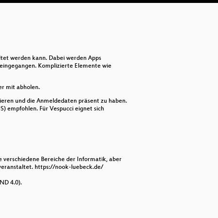
De
Wa
altet werden kann. Dabei werden Apps
e eingegangen. Komplizierte Elemente wie
er mit abholen.
rieren und die Anmeldedaten präsent zu haben.
) empfohlen. Für Vespucci eignet sich
e verschiedene Bereiche der Informatik, aber
ranstaltet. https://nook-luebeck.de/
ND 4.0).