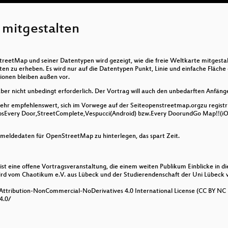
mitgestalten
treetMap und seiner Datentypen wird gezeigt, wie die freie Weltkarte mitgest
en zu erheben. Es wird nur auf die Datentypen Punkt, Linie und einfache Fläch
tionen bleiben außen vor.
ber nicht unbedingt erforderlich. Der Vortrag will auch den unbedarften Anfäng
sehr empfehlenswert, sich im Vorwege auf der Seiteopenstreetmap.orgzu regist
ppsEvery Door,StreetComplete,Vespucci(Android) bzw.Every DoorundGo Map!!(iOS
nmeldedaten für OpenStreetMap zu hinterlegen, das spart Zeit.
st eine offene Vortragsveranstaltung, die einem weiten Publikum Einblicke in di
d vom Chaotikum e.V. aus Lübeck und der Studierendenschaft der Uni Lübeck ve
 Attribution-NonCommercial-NoDerivatives 4.0 International License (CC BY NC 
4.0/