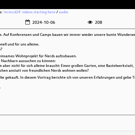
s:
'mrmcd24' videos starting here
/
audio
2024-10-06
208
e. Auf Konferenzen und Camps bauen wir immer wieder unsere bunte Wunderwelt
ell und für uns alleine.
n?
meinsames Wohnprojekt für Nerds aufzubauen.
eine Nachbarn aussuchen zu können:
an aber nicht für sich alleine braucht: Einen großen Garten, eine Bastelwerkstatt,
hen anstatt von freundlichen Nerds wohnen wollen?
lie gekauft. In diesem Vortrag berichte ich von unseren Erfahrungen und gebe T
/