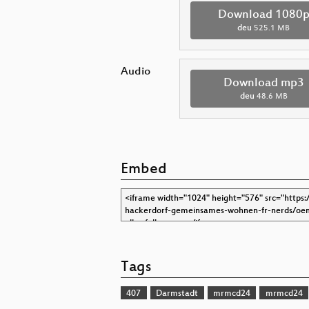
Download 1080
deu
525.1 MB
Audio
Download mp3
deu
48.6 MB
Embed
Tags
407
Darmstadt
mrmcd24
mrmcd24