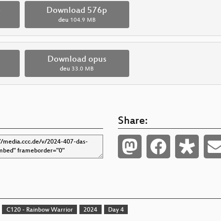
p
Download 576p
deu
104.9 MB
Download opus
deu
33.0 MB
Share:
C120 - Rainbow Warrior
2024
Day 4