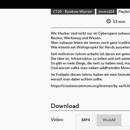
C120 - Rainbow Warrior
mrmcd24
Playlist
53 min
Wir Hacker sind nicht nur im Cyberspace zuhaus
Räume, Werkzeug und Wissen.
Aber zuhause leben wir immer noch ganz tradition
Wie könnte ein Wohnprojekt für Nerds aussehe
Seit mehreren Jahren arbeite ich daran ein ge
Die Idee ist, Infrastruktur zu teilen und sich s
So gibt es viele Dinge, die nett zu haben sind, m
Und warum sollte man neben wildfremden Mensc
Im Frühjahr diesen Jahres haben wir eine Immobi
worauf man dabei achten sollte.
https://creativecommons.org/licenses/by-sa/4.0
Download
Video
MP4
WebM