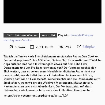
deu 576p (mp4)
deu 576p (webm)
C120 - Rainbow Warrior
mrmcd24
Playlists:
'mrmcd24' videos
starting here
/
audio
Fahrplan
50 min
2024-10-04
243
Täglich treffen wir viele Entscheidungen im digitalen Raum: Den Cookie-
Banner akzeptieren? Den AGB einer Online-Plattform zustimmen? Welche
Apps nutzen? Hat das alles womöglich etwas mit dem Erhalt der
Demokratie und von Freiheitsrechten zu tun? Der Vortrag möchte den
Blick weiten, dass es bei unserem Handeln im digitalen Raum nicht nur
darum geht, uns als Individuen vor kriminellen Hackern zu schützen,
sondern dass wir als Gesellschaft Freiheitsrechte und die Demokratie auf's
Spiel setzen, wenn wir unsere Wahl von Messengern, Mailanbietern,
Kartendiensten usw. nicht überdenken. Der Vortrag zeigt auf, dass
Datenschutz wie Umweltschutz auch eine kollektive Dimension hat.
https://creativecommons.org/licenses/by-sa/4.0/