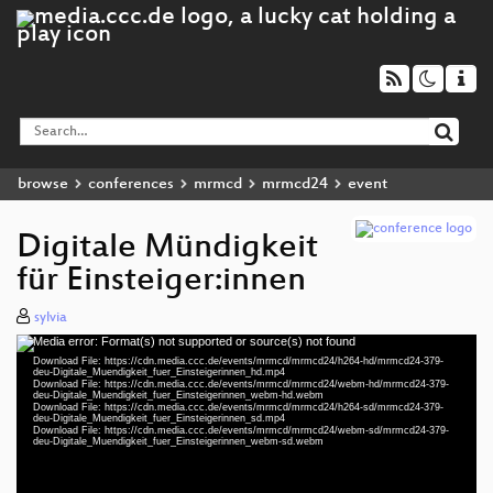
browse
conferences
mrmcd
mrmcd24
event
Digitale Mündigkeit
für Einsteiger:innen
sylvia
Media error: Format(s) not supported or source(s) not found
Video
Download File: https://cdn.media.ccc.de/events/mrmcd/mrmcd24/h264-hd/mrmcd24-379-
Player
deu-Digitale_Muendigkeit_fuer_Einsteigerinnen_hd.mp4
Download File: https://cdn.media.ccc.de/events/mrmcd/mrmcd24/webm-hd/mrmcd24-379-
deu-Digitale_Muendigkeit_fuer_Einsteigerinnen_webm-hd.webm
Download File: https://cdn.media.ccc.de/events/mrmcd/mrmcd24/h264-sd/mrmcd24-379-
deu-Digitale_Muendigkeit_fuer_Einsteigerinnen_sd.mp4
Download File: https://cdn.media.ccc.de/events/mrmcd/mrmcd24/webm-sd/mrmcd24-379-
deu 1080p (mp4)
deu-Digitale_Muendigkeit_fuer_Einsteigerinnen_webm-sd.webm
deu 1080p (webm)