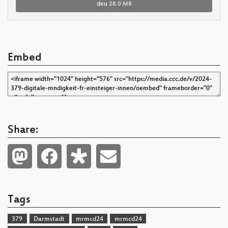
deu
28.0 MB
Embed
Share:
Tags
379
Darmstadt
mrmcd24
mrmcd24