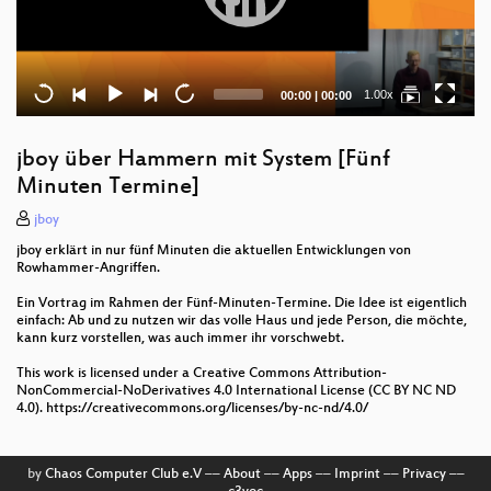
Current
Total
1.00x
00:00
|
00:00
time
duration
jboy über Hammern mit System [Fünf
Minuten Termine]
jboy
jboy erklärt in nur fünf Minuten die aktuellen Entwicklungen von
Rowhammer-Angriffen.
Ein Vortrag im Rahmen der Fünf-Minuten-Termine. Die Idee ist eigentlich
einfach: Ab und zu nutzen wir das volle Haus und jede Person, die möchte,
kann kurz vorstellen, was auch immer ihr vorschwebt.
This work is licensed under a Creative Commons Attribution-
NonCommercial-NoDerivatives 4.0 International License (CC BY NC ND
4.0). https://creativecommons.org/licenses/by-nc-nd/4.0/
by
Chaos Computer Club e.V
––
About
––
Apps
––
Imprint
––
Privacy
––