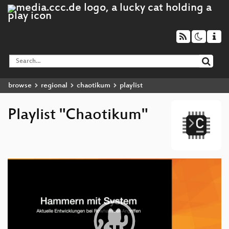
browse
regional
chaotikum
playlist
Playlist "Chaotikum"
Video
Player