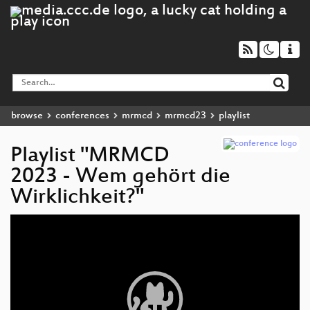
browse
conferences
mrmcd
mrmcd23
playlist
Playlist "MRMCD
2023 - Wem gehört die
Wirklichkeit?"
Video
Player