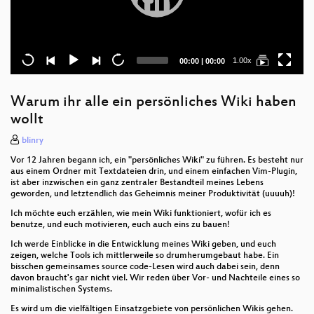
Current
Total
1.00x
00:00
|
00:00
time
duration
Warum ihr alle ein persönliches Wiki haben
wollt
blinry
Vor 12 Jahren begann ich, ein "persönliches Wiki" zu führen. Es besteht nur
aus einem Ordner mit Textdateien drin, und einem einfachen Vim-Plugin,
ist aber inzwischen ein ganz zentraler Bestandteil meines Lebens
geworden, und letztendlich das Geheimnis meiner Produktivität (uuuuh)!
Ich möchte euch erzählen, wie mein Wiki funktioniert, wofür ich es
benutze, und euch motivieren, euch auch eins zu bauen!
Ich werde Einblicke in die Entwicklung meines Wiki geben, und euch
zeigen, welche Tools ich mittlerweile so drumherumgebaut habe. Ein
bisschen gemeinsames source code-Lesen wird auch dabei sein, denn
davon braucht's gar nicht viel. Wir reden über Vor- und Nachteile eines so
minimalistischen Systems.
Es wird um die vielfältigen Einsatzgebiete von persönlichen Wikis gehen.