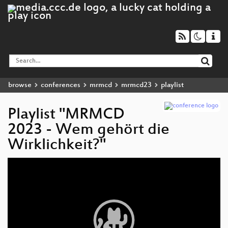
browse
conferences
mrmcd
mrmcd23
playlist
Playlist "MRMCD
2023 - Wem gehört die
Wirklichkeit?"
Video
Player