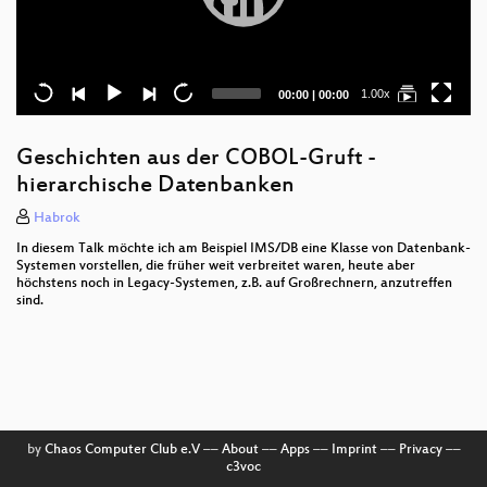
Current
Total
1.00x
00:00
|
00:00
time
duration
Geschichten aus der COBOL-Gruft -
hierarchische Datenbanken
Habrok
In diesem Talk möchte ich am Beispiel IMS/DB eine Klasse von Datenbank-
Systemen vorstellen, die früher weit verbreitet waren, heute aber
höchstens noch in Legacy-Systemen, z.B. auf Großrechnern, anzutreffen
sind.
by
Chaos Computer Club e.V
––
About
––
Apps
––
Imprint
––
Privacy
––
c3voc