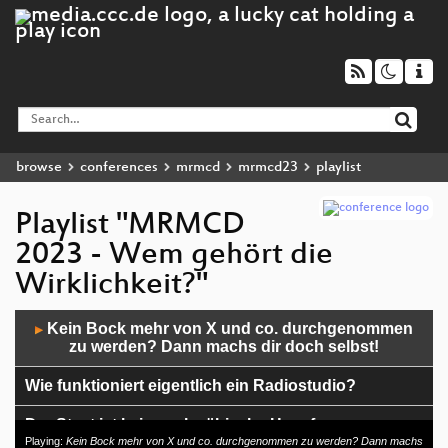
browse
conferences
mrmcd
mrmcd23
playlist
Playlist "MRMCD
2023 - Wem gehört die
Wirklichkeit?"
Audio
Kein Bock mehr von X und co. durchgenommen
▶
Player
zu werden? Dann machs dir doch selbst!
Wie funktioniert eigentlich ein Radiostudio?
Der Staat ist keine schwäbische Hausfrau
Playing:
Kein Bock mehr von X und co. durchgenommen zu werden? Dann machs