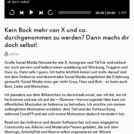
dir doch selbst!
Lessons learned: Sicherheit in die Breite tragen
Current
Total
1.00x
00:00
|
00:00
Rosenpass Update. Post Quantum Kryptographie in
time
duration
praktischer Anwendung.
Kein Bock mehr von X und co.
Beyond Dashboards: Wie man aus Timeseries
durchgenommen zu werden? Dann machs dir
Daten Signale generiert
doch selbst!
The Terrible State of Enterprise WiFi
w4tsn
Powerpoint Karaoke
Große Social Media Netzwerke wie X, Instagram und TikTok sind einfach
nur noch pervers und ballern einen unablässig mit Werbung, Triggern und
Hass zu. Hate sells I guess. Ich hatte letztlich keine Lust mehr darauf und
Sie können die Wahrheit doch gar nicht vertragen!
mit dem Fediverse und dezentralen Social Media angeboten die Erfahrung
gemacht: Social Media muss gar nicht Grau, Hass und Bots - es kann auch
Hack the Gadget!
Bunt, Liebe und Menschen.
Ich plaudere aus dem Bitkästchen zu darmstadt.social, wer ich bin, wo ich
GigaFunk, Freifunk ins Gigabit-Zeitalter
herkomme und wie ich auf die ~~Dumme~~hervorragende Idee kam ein
öffentliches Mastodon im fediverse zu betreiben. Ich möchte von meiner
Linux Host Security - Lessons Learned &
anfänglichen Motivation erzählen, dem Tief und der Enttäuschung
Praxistipps
während Covid19 und wie sich meine Motivation dadurch verändert hat.
Rund um das fediverse und dessen Software hat sich eine engagierte
Road to OpenWrt
Community aus Admins und Moderator*innen gebildet, die sich über
Meetups, ActivityPub und Matrix selbst organisieren um Wissen