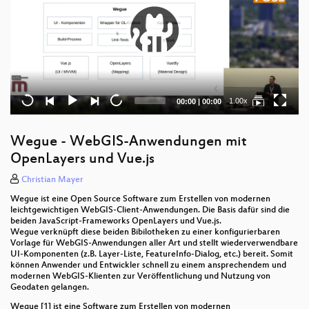
Current
Total
1.00x
00:00
|
00:00
time
duration
Wegue - WebGIS-Anwendungen mit
OpenLayers und Vue.js
Christian Mayer
Wegue ist eine Open Source Software zum Erstellen von modernen
leichtgewichtigen WebGIS-Client-Anwendungen. Die Basis dafür sind die
beiden JavaScript-Frameworks OpenLayers und Vue.js.
Wegue verknüpft diese beiden Bibilotheken zu einer konfigurierbaren
Vorlage für WebGIS-Anwendungen aller Art und stellt wiederverwendbare
UI-Komponenten (z.B. Layer-Liste, FeatureInfo-Dialog, etc.) bereit. Somit
können Anwender und Entwickler schnell zu einem ansprechendem und
modernen WebGIS-Klienten zur Veröffentlichung und Nutzung von
Geodaten gelangen.
Wegue [1] ist eine Software zum Erstellen von modernen