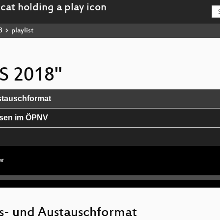
8
playlist
IS 2018"
stauschformat
ysen im ÖPNV
 Turf.js
at
 3 - Eine Einführung
s- und Austauschformat