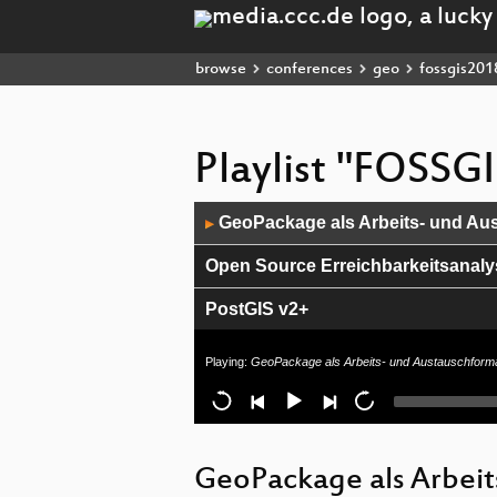
browse
conferences
geo
fossgis201
Playlist "FOSSG
Audio
GeoPackage als Arbeits- und Au
▶
Player
Open Source Erreichbarkeitsanal
PostGIS v2+
Webmapping und Geoverarbeitung:
Playing:
GeoPackage als Arbeits- und Austauschform
Lightning Talks
Entwicklung von Plug-Ins für QGIS
GeoPackage als Arbeit
3D: Mehr als Gebäude