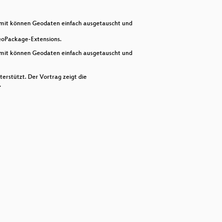
decrease
volume.
amit können Geodaten einfach ausgetauscht und
eoPackage-Extensions.
amit können Geodaten einfach ausgetauscht und
erstützt. Der Vortrag zeigt die
.
rmessungsdaten der öffentlichen