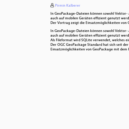
Pirmin Kalberer
Styling und Publikation von Vektor
In GeoPackage-Dateien können sowohl Vektor- a
Fortgeschrittene OpenLayers-Over
auch auf mobilen Geräten effizient genutzt werd
Der Vortrag zeigt die Einsatzmöglichkeiten von
Noise
In GeoPackage-Dateien können sowohl Vektor- a
auch auf mobilen Geräten effizient genutzt werd
Als Fileformat wird SQLite verwendet, welches ei
3D Model Repository - Von der Par
Der OGC GeoPackage Standard hat sich seit der V
Einsatzmöglichkeiten von GeoPackage mit dem F
Erstellung individueller Symbole 
Potenziale und Herausforderung
Dockerize stuff
OSM Daten zu Papier bringen
OpenStreetMap-Extrakte als Servi
Refaktorieren oder grüne Wiese?
Luftdaten für die Stadt - OpenAir 