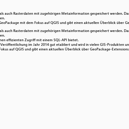
-Tiles
ls auch Rasterdaten mit zugehörigen Metainformation gespeichert werden. D
lays im BfS Web-Client
en.
 GeoPackage mit dem Fokus auf QGIS und gibt einen aktuellen Überblick über G
ls auch Rasterdaten mit zugehörigen Metainformation gespeichert werden. D
en.
nen effizienten Zugriff mit einem SQL-API bietet.
kbank bis zur Burg
eröffentlichung im Jahr 2014 gut etabliert und wird in vielen GIS-Produkten unt
okus auf QGIS und gibt einen aktuellen Überblick über GeoPackage-Extensions
in Inkscape für die Verwendung in QGIS
en eines Open Innovation-Ansatzes für offene Geo- und Ve
Verwaltung
ce in nahezu "Real-Time"
Cologne