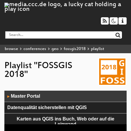
browse
conferences
geo
fossgis2018
playlist
Playlist "FOSSGIS
2018"
Audio
Master Portal
▶
Player
Datenqualität sicherstellen mit QGIS
Karten aus QGIS ins Buch, Web oder auf die
Leinwand