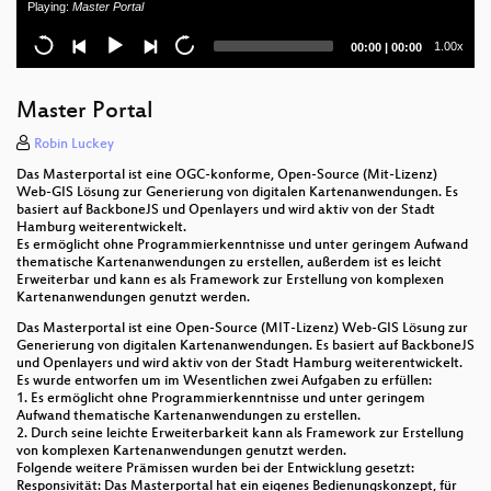
Playing:
Master Portal
Eisenbahnrouting mit GraphHopper
Current
Total
1.00x
00:00
|
00:00
5-Minuten-Kartografie-Rezepte aus der QGIS-
time
duration
Trickkiste
Master Portal
WebMapping, aber mit Style!
Robin Luckey
Why is spatial not mime?
Das Masterportal ist eine OGC-konforme, Open-Source (Mit-Lizenz)
Web-GIS Lösung zur Generierung von digitalen Kartenanwendungen. Es
Energieeffizientes PKW Routing mit OpenStreetMap
basiert auf BackboneJS und Openlayers und wird aktiv von der Stadt
Hamburg weiterentwickelt.
Es ermöglicht ohne Programmierkenntnisse und unter geringem Aufwand
OpenDroneMap - Lessons Learnt
thematische Kartenanwendungen zu erstellen, außerdem ist es leicht
Erweiterbar und kann es als Framework zur Erstellung von komplexen
Pipelinebasierte Erzeugung von Karten
Kartenanwendungen genutzt werden.
Das Masterportal ist eine Open-Source (MIT-Lizenz) Web-GIS Lösung zur
Kompakte Datenbankschemata für dynamisch
Generierung von digitalen Kartenanwendungen. Es basiert auf BackboneJS
erweiterbare GML Application Schemas
und Openlayers und wird aktiv von der Stadt Hamburg weiterentwickelt.
Es wurde entworfen um im Wesentlichen zwei Aufgaben zu erfüllen:
Adult.js - JavaScript ist erwachsen geworden!
1. Es ermöglicht ohne Programmierkenntnisse und unter geringem
Aufwand thematische Kartenanwendungen zu erstellen.
2. Durch seine leichte Erweiterbarkeit kann als Framework zur Erstellung
Darstellungsorientierte Generalisierung von offenen
von komplexen Kartenanwendungen genutzt werden.
Geodaten
Folgende weitere Prämissen wurden bei der Entwicklung gesetzt:
Responsivität: Das Masterportal hat ein eigenes Bedienungskonzept, für