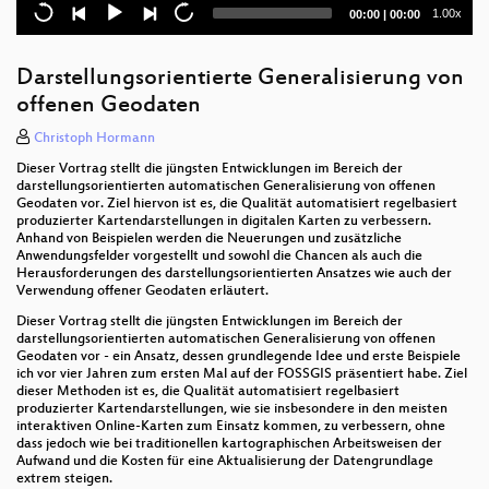
Open Source Erreichbarkeitsanalysen im ÖPNV
Current
Total
1.00x
00:00
|
00:00
time
duration
PostGIS v2+
Darstellungsorientierte Generalisierung von
Webmapping und Geoverarbeitung: Turf.js
offenen Geodaten
Lightning Talks
Christoph Hormann
Dieser Vortrag stellt die jüngsten Entwicklungen im Bereich der
Entwicklung von Plug-Ins für QGIS 3 - Eine
darstellungsorientierten automatischen Generalisierung von offenen
Einführung
Geodaten vor. Ziel hiervon ist es, die Qualität automatisiert regelbasiert
produzierter Kartendarstellungen in digitalen Karten zu verbessern.
3D: Mehr als Gebäude
Anhand von Beispielen werden die Neuerungen und zusätzliche
Anwendungsfelder vorgestellt und sowohl die Chancen als auch die
Herausforderungen des darstellungsorientierten Ansatzes wie auch der
Styling und Publikation von Vektor-Tiles
Verwendung offener Geodaten erläutert.
Fortgeschrittene OpenLayers-Overlays im BfS Web-
Dieser Vortrag stellt die jüngsten Entwicklungen im Bereich der
darstellungsorientierten automatischen Generalisierung von offenen
Client
Geodaten vor - ein Ansatz, dessen grundlegende Idee und erste Beispiele
ich vor vier Jahren zum ersten Mal auf der FOSSGIS präsentiert habe. Ziel
Noise
dieser Methoden ist es, die Qualität automatisiert regelbasiert
produzierter Kartendarstellungen, wie sie insbesondere in den meisten
3D Model Repository - Von der Parkbank bis zur
interaktiven Online-Karten zum Einsatz kommen, zu verbessern, ohne
dass jedoch wie bei traditionellen kartographischen Arbeitsweisen der
Burg
Aufwand und die Kosten für eine Aktualisierung der Datengrundlage
extrem steigen.
Erstellung individueller Symbole in Inkscape für die