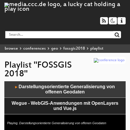
browse
conferences
geo
fossgis2018
playlist
Playlist "FOSSGIS
2018"
Audio
Darstellungsorientierte Generalisierung von
▶
Player
offenen Geodaten
Wegue - WebGIS-Anwendungen mit OpenLayers
und Vue.js
GeoPackage als Arbeits- und Austauschformat
Playing:
Darstellungsorientierte Generalisierung von offenen Geodaten