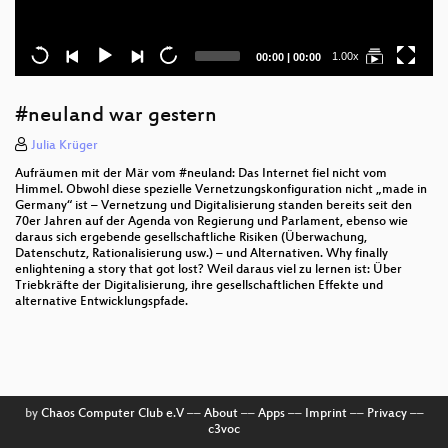
Current
Total
1.00x
00:00
|
00:00
time
duration
#neuland war gestern
Julia Krüger
Aufräumen mit der Mär vom #neuland: Das Internet fiel nicht vom
Himmel. Obwohl diese spezielle Vernetzungskonfiguration nicht „made in
Germany“ ist – Vernetzung und Digitalisierung standen bereits seit den
70er Jahren auf der Agenda von Regierung und Parlament, ebenso wie
daraus sich ergebende gesellschaftliche Risiken (Überwachung,
Datenschutz, Rationalisierung usw.) – und Alternativen. Why finally
enlightening a story that got lost? Weil daraus viel zu lernen ist: Über
Triebkräfte der Digitalisierung, ihre gesellschaftlichen Effekte und
alternative Entwicklungspfade.
by
Chaos Computer Club e.V
––
About
––
Apps
––
Imprint
––
Privacy
––
c3voc