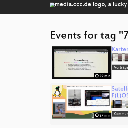
Events for tag "
Karte
Vorträg
29 min
Satel
F(L)O
Commun
27 min