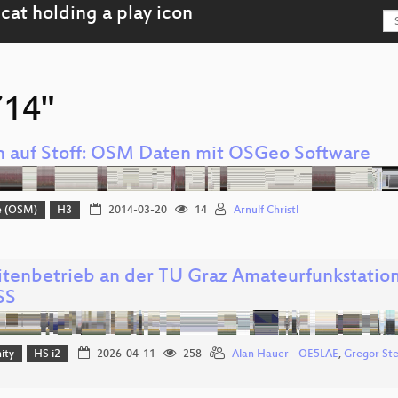
714"
n auf Stoff: OSM Daten mit OSGeo Software
e (OSM)
H3
2014-03-20
14
Arnulf Christl
litenbetrieb an der TU Graz Amateurfunkstatio
SS
ity
HS i2
2026-04-11
258
Alan Hauer - OE5LAE
,
Gregor St