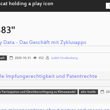
383"
y Data - Das Geschäft mit Zyklusapps
haft
2020-10-31
352
Judith Strußenberg
le Impfungerechtigkeit und Patentrechte
he Partizipation und Gleichberechtigung zu Klimawandel
alte-hoelle
20