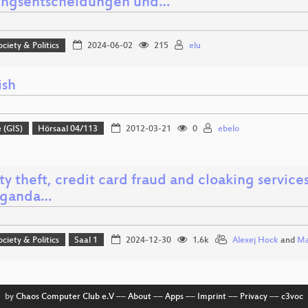
ngsentscheidungen und…
ociety & Politics
2024-06-02
215
elu
sh
 (GIS)
Hörsaal 04/113
2012-03-21
0
ebelo
ty theft, credit card fraud and cloaking servic
aganda…
ociety & Politics
Saal 1
2024-12-30
1.6k
Alexej Hock
and
Ma
by
Chaos Computer Club e.V
––
About
––
Apps
––
Imprint
––
Privacy
––
c3voc