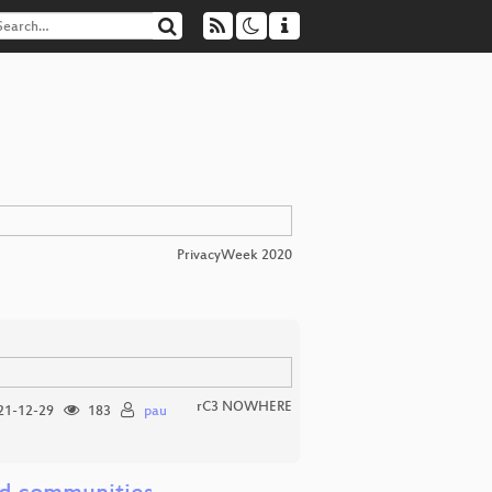
PrivacyWeek 2020
rC3 NOWHERE
21-12-29
183
pau