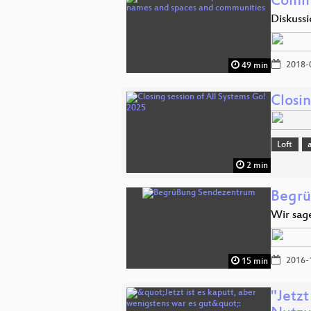
Commo
Diskuss
2018-
49 min
Closin
Loft
2 min
Begrü
Wir sag
2016-
15 min
"Jetzt