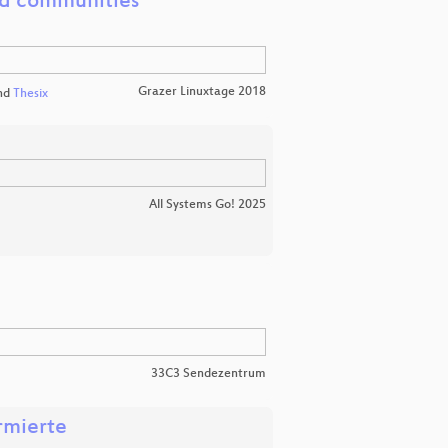
d communities
Grazer Linuxtage 2018
nd
Thesix
All Systems Go! 2025
33C3 Sendezentrum
ormierte