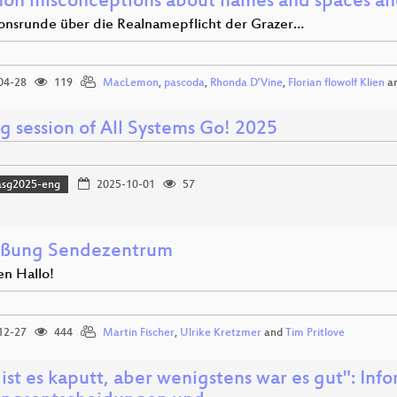
n misconceptions about names and spaces an
ionsrunde über die Realnamepflicht der Grazer…
04-28
119
MacLemon
,
pascoda
,
Rhonda D'Vine
,
Florian flowolf Klien
a
g session of All Systems Go! 2025
asg2025-eng
2025-10-01
57
ßung Sendezentrum
en Hallo!
12-27
444
Martin Fischer
,
Ulrike Kretzmer
and
Tim Pritlove
 ist es kaputt, aber wenigstens war es gut": Inf