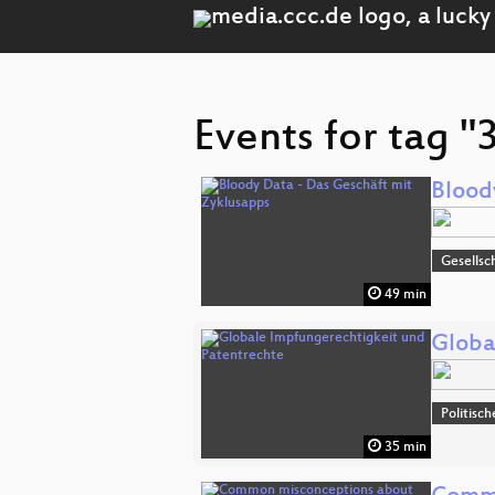
Events for tag "
Blood
Gesellsc
49 min
Globa
Politisc
35 min