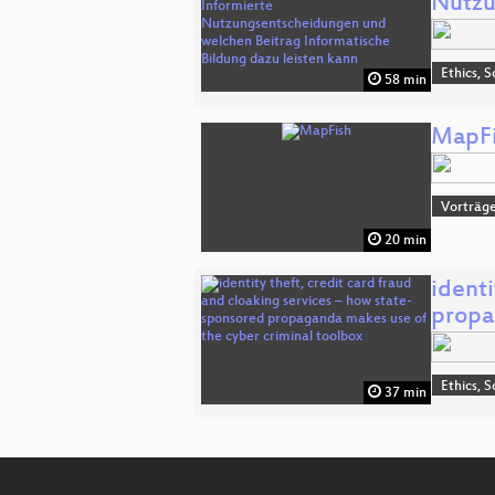
Nutzu
Ethics, S
58 min
MapFi
Vorträge
20 min
identi
prop
Ethics, S
37 min