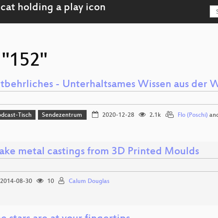
 "152"
tbehrliches - Unterhaltsames Wissen aus der 
dcast-Tisch
Sendezentrum
2020-12-28
2.1k
Flo (Poschi)
an
ke metal castings from 3D Printed Moulds
2014-08-30
10
Calum Douglas