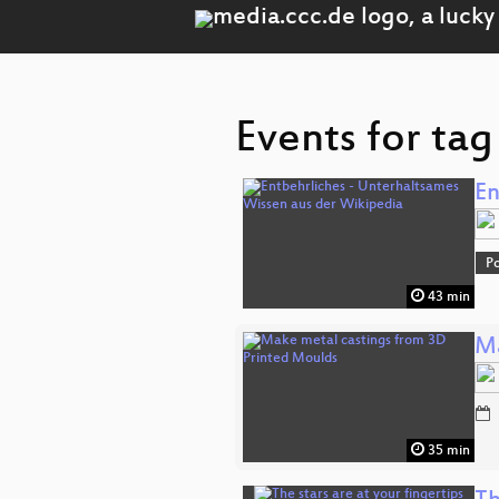
Events for tag
En
Po
43 min
Ma
35 min