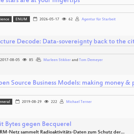
e stars are at your fingertips
ience
ENUM
2026-05-17
62
Agentur für Starbeit
cture Decode: Data-sovereignty back to the ci
2017-08-05
85
Marleen Stikker
and
Tom Demeyer
en Source Business Models: making money & pl
eneral
2019-08-29
222
Michael Terner
t Bytes gegen Becquerel
RM-Netz sammelt Radioaktivitäts-Daten zum Schutz der…