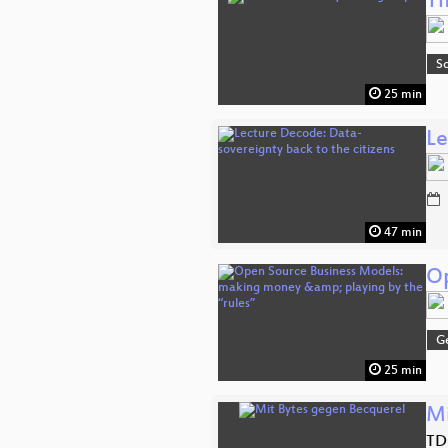
Th
Sc
25 min
Le
47 min
Op
G
25 min
Mi
TD